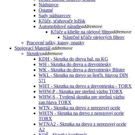
Nádstavce
Ostatné
Sady nádstavcov
Kľúče, sťahovače ložísk
Automobilové náradie
add
remove
Kľúče a kliešte na olejové filtre
add
remove
Nástrčné kľúče olejových filtrov
Pracovné tašky, kapsy, opasky
Spojovací Materiál
add
remove
Skrutky
add
remove
KDH - Skrutka do dreva bal. na KG
WH - Skrutka do dreva a drevotriesky
WK - Skrutka do dreva a drevotriesky Blister
WKL - Skrutka na drevo so šesťh. hlavou DIN
571
WHT - Skrutka na drevo a drevotriesku - TORX
WHW-P - Skrutka pre strešnú väzbu TORX
WHW-S - Tvrdená skrutka pre strešnú väzbu
zap.hlava TORX
WTN - Skrutka na drevo z nerezovej ocele
WHTN - Skrutka na drevo z nerezovej ocele
TORX
WTNA2 - Skrutka na drevo z nerezovej ocele
A2
KOŠ - Skrutka konfirmát