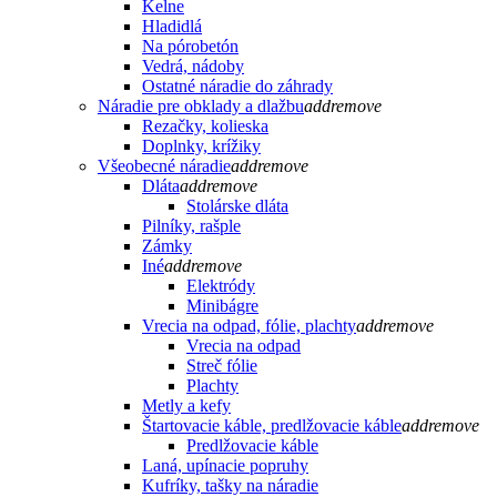
Kelne
Hladidlá
Na pórobetón
Vedrá, nádoby
Ostatné náradie do záhrady
Náradie pre obklady a dlažbu
add
remove
Rezačky, kolieska
Doplnky, krížiky
Všeobecné náradie
add
remove
Dláta
add
remove
Stolárske dláta
Pilníky, rašple
Zámky
Iné
add
remove
Elektródy
Minibágre
Vrecia na odpad, fólie, plachty
add
remove
Vrecia na odpad
Streč fólie
Plachty
Metly a kefy
Štartovacie káble, predlžovacie káble
add
remove
Predlžovacie káble
Laná, upínacie popruhy
Kufríky, tašky na náradie