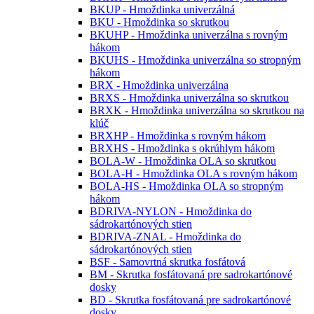
BKUP - Hmoždinka univerzálná
BKU - Hmoždinka so skrutkou
BKUHP - Hmoždinka univerzálna s rovným
hákom
BKUHS - Hmoždinka univerzálna so stropným
hákom
BRX - Hmoždinka univerzálna
BRXS - Hmoždinka univerzálna so skrutkou
BRXK - Hmoždinka univerzálna so skrutkou na
klúč
BRXHP - Hmoždinka s rovným hákom
BRXHS - Hmoždinka s okrúhlym hákom
BOLA-W - Hmoždinka OLA so skrutkou
BOLA-H - Hmoždinka OLA s rovným hákom
BOLA-HS - Hmoždinka OLA so stropným
hákom
BDRIVA-NYLON - Hmoždinka do
sádrokartónových stien
BDRIVA-ZNAL - Hmoždinka do
sádrokartónových stien
BSF - Samovrtná skrutka fosfátová
BM - Skrutka fosfátovaná pre sadrokartónové
dosky
BD - Skrutka fosfátovaná pre sadrokartónové
dosky