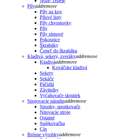
Nože, čepele
Píly
add
remove
Píly na kov
Pílové listy
Píly chvostovky
Píly
Píly rámové
Pokosnice
Škrabáky
Čepeľ do škrabáku
Kladivá, sekery, zveráky
add
remove
Kladivá
add
remove
Kováčske kladivá
Sekery
Sekáče
Páčidlá
Závitníky
Vyťahovače skrutiek
Spojovacie náradie
add
remove
Sponky, sponkovače
Nitovacie stroje
Ostatné
Spájkovačka
Cín
Brúsne výrobky
add
remove