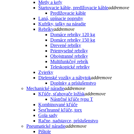
Metly a kefy
Štartovacie káble, predlžovacie káble
add
remove
Predlžovacie káble
Laná, upínacie popruhy
Kufríky, tašky na náradie
Rebríky
add
remove
Domáce rebríky 120 kg
Domáce rebríky 150 kg
Drevené rebríky
Priemyselné rebríky
Obojstranné rebríky
Multifunkčný rebrík
Teleskopické rebríky
Zvierky
Dielenské vozíky a nábytok
add
remove
Doplnky a príslušenstvo
Mechanické náradie
add
remove
Kľúče, sťahovače ložísk
add
remove
Nástrčné kľúče typu T
Kombinované kľúče
Šesťhranné kľúče, torx
Gola sady
Račne, nadstavce, príslušenstvo
Pneumatické náradie
add
remove
Pištole