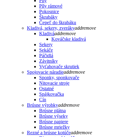
Píly
Píly rámové
Pokosnice
Škrabáky
Čepeľ do škrabáku
Kladivá, sekery, zveráky
add
remove
Kladivá
add
remove
Kováčske kladivá
Sekery
Sekáče
Páčidlá
Závitníky
Vyťahovače skrutiek
Spojovacie náradie
add
remove
Sponky, sponkovače
Nitovacie stroje
Ostatné
Spájkovačka
Cín
Brúsne výrobky
add
remove
Brúsne plátna
Brúsne výseky
Brúsne papiere
Brúsne mriežky
Rezné a brúsne kotúče
add
remove