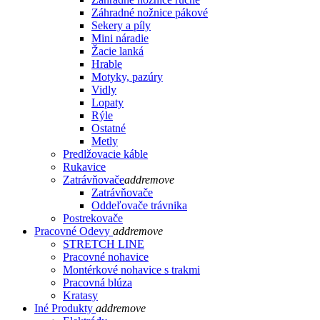
Záhradné nožnice pákové
Sekery a píly
Mini náradie
Žacie lanká
Hrable
Motyky, pazúry
Vidly
Lopaty
Rýle
Ostatné
Metly
Predlžovacie káble
Rukavice
Zatrávňovače
add
remove
Zatrávňovače
Oddeľovače trávnika
Postrekovače
Pracovné Odevy
add
remove
STRETCH LINE
Pracovné nohavice
Montérkové nohavice s trakmi
Pracovná blúza
Kratasy
Iné Produkty
add
remove