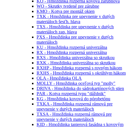
KO - Hmoždinka rozperná kovová zárubňová
WO - Skrutky tvrdené pre zárubne
KMO - Kotva pre montáž okien
TXK - Hmoždinka pre upevnenie v dutých
materiáloch šesťh. hlava
TXS - Hmoždinka pre upevnenie v dutých
materiáloch zap. hlava
PXS - Hmoždinka pre upevnenie v dutých
materiáloch
KU - Hmoždinka rozperná univerzálna
RX - Hmoždinka rozperná univerzálna
RXS - Hmoždinka univerzálna so skrutkou
RXK - Hmoždinka univerzálna so skrutkou
RXHP - Hmoždinka rozperná s rovným hákom
RXHS - Hmoždinka rozperná s okrúhlym hákom
OLA - Hmoždinka OLA
MOLLY - Hmoždinka oceľová typ "molly"
DRIVA - Hmoždinka do sádrokartónových stien
PAR - Kotva rozperná typu "dáždnik"
KG - Hmoždinka kovová do pórobetónu
TXKA - Hmoždinka rozperná rámová pre
upevnenie v dutých materiáloch
TXSA - Hmoždinka rozperná rámová pre
upevnenie v dutých materiáloch
KID - Hmoždinka tanierová fasádna s kovovým