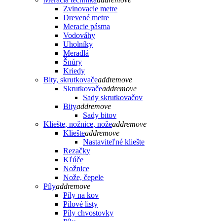
Zvinovacie metre
Drevené metre
Meracie pásma
Vodováhy
Uholníky
Meradlá
Šnúry
Kriedy
Bity, skrutkovače
add
remove
Skrutkovače
add
remove
Sady skrutkovačov
Bity
add
remove
Sady bitov
Kliešte, nožnice, nože
add
remove
Kliešte
add
remove
Nastaviteľné kliešte
Rezačky
Kľúče
Nožnice
Nože, čepele
Píly
add
remove
Píly na kov
Pílové listy
Píly chvostovky