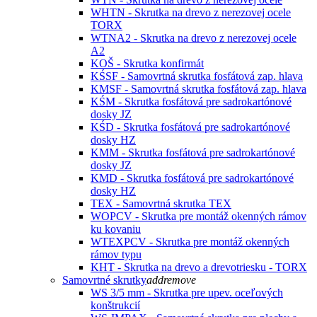
WHTN - Skrutka na drevo z nerezovej ocele
TORX
WTNA2 - Skrutka na drevo z nerezovej ocele
A2
KOŠ - Skrutka konfirmát
KŚSF - Samovrtná skrutka fosfátová zap. hlava
KMSF - Samovrtná skrutka fosfátová zap. hlava
KŚM - Skrutka fosfátová pre sadrokartónové
dosky JZ
KŚD - Skrutka fosfátová pre sadrokartónové
dosky HZ
KMM - Skrutka fosfátová pre sadrokartónové
dosky JZ
KMD - Skrutka fosfátová pre sadrokartónové
dosky HZ
TEX - Samovrtná skrutka TEX
WOPCV - Skrutka pre montáž okenných rámov
ku kovaniu
WTEXPCV - Skrutka pre montáž okenných
rámov typu
KHT - Skrutka na drevo a drevotriesku - TORX
Samovrtné skrutky
add
remove
WS 3/5 mm - Skrutka pre upev. oceľových
konštrukcií