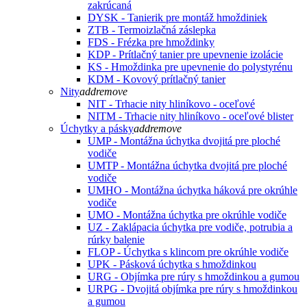
zakrúcaná
DYSK - Tanierik pre montáž hmoždiniek
ZTB - Termoizlačná záslepka
FDS - Frézka pre hmoždinky
KDP - Prítlačný tanier pre upevnenie izolácie
KS - Hmoždinka pre upevnenie do polystyrénu
KDM - Kovový prítlačný tanier
Nity
add
remove
NIT - Trhacie nity hliníkovo - oceľové
NITM - Trhacie nity hliníkovo - oceľové blister
Úchytky a pásky
add
remove
UMP - Montážna úchytka dvojitá pre ploché
vodiče
UMTP - Montážna úchytka dvojitá pre ploché
vodiče
UMHO - Montážna úchytka háková pre okrúhle
vodiče
UMO - Montážna úchytka pre okrúhle vodiče
UZ - Zaklápacia úchytka pre vodiče, potrubia a
rúrky balenie
FLOP - Úchytka s klincom pre okrúhle vodiče
UPK - Pásková úchytka s hmoždinkou
URG - Objímka pre rúry s hmoždinkou a gumou
URPG - Dvojitá objímka pre rúry s hmoždinkou
a gumou