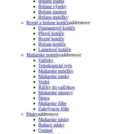
Brúsne plátna
Brúsne výseky
Brúsne papiere
Brúsne mriežky
Rezné a brúsne kotúče
add
remove
Diamantové kotúče
Pílové kotúče
Rezné kotúče
Brúsne kotúče
Lamelové kotúče
Maliarske potreby
add
remove
Valčeky
Teleskopické tyče
Maliarske mriežky
Maliarske misky
Vedrá
Rúčky do valčekov
Maliarske súpravy
Štetce
Maliarske fólie
Zakrývacie fólie
Pásky
add
remove
Maliarske pásky
Baliace pásky
Ostatné