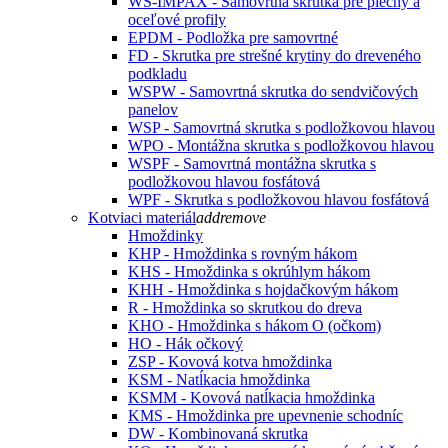
WS-IMPAX - Samovrtná skrutka pre plechy a
oceľové profily
EPDM - Podložka pre samovrtné
FD - Skrutka pre strešné krytiny do dreveného
podkladu
WSPW - Samovrtná skrutka do sendvičových
panelov
WSP - Samovrtná skrutka s podložkovou hlavou
WPO - Montážna skrutka s podložkovou hlavou
WSPF - Samovrtná montážna skrutka s
podložkovou hlavou fosfátová
WPF - Skrutka s podložkovou hlavou fosfátová
Kotviaci materiál
add
remove
Hmoždinky
KHP - Hmoždinka s rovným hákom
KHS - Hmoždinka s okrúhlym hákom
KHH - Hmoždinka s hojdačkovým hákom
R - Hmoždinka so skrutkou do dreva
KHO - Hmoždinka s hákom O (očkom)
HO - Hák očkový
ZSP - Kovová kotva hmoždinka
KSM - Natĺkacia hmoždinka
KSMM - Kovová natĺkacia hmoždinka
KMS - Hmoždinka pre upevnenie schodníc
DW - Kombinovaná skrutka