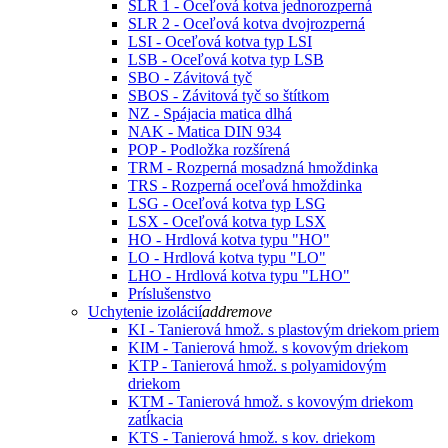
SLR 1 - Oceľová kotva jednorozperná
SLR 2 - Oceľová kotva dvojrozperná
LSI - Oceľová kotva typ LSI
LSB - Oceľová kotva typ LSB
SBO - Závitová tyč
SBOS - Závitová tyč so štítkom
NZ - Spájacia matica dlhá
NAK - Matica DIN 934
POP - Podložka rozšírená
TRM - Rozperná mosadzná hmoždinka
TRS - Rozperná oceľová hmoždinka
LSG - Oceľová kotva typ LSG
LSX - Oceľová kotva typ LSX
HO - Hrdlová kotva typu "HO"
LO - Hrdlová kotva typu "LO"
LHO - Hrdlová kotva typu "LHO"
Príslušenstvo
Uchytenie izolácií
add
remove
KI - Tanierová hmož. s plastovým driekom priem
KIM - Tanierová hmož. s kovovým driekom
KTP - Tanierová hmož. s polyamidovým
driekom
KTM - Tanierová hmož. s kovovým driekom
zatĺkacia
KTS - Tanierová hmož. s kov. driekom