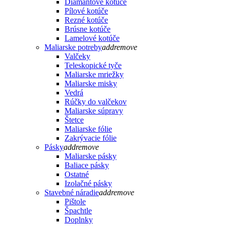
Diamantové kotúče
Pílové kotúče
Rezné kotúče
Brúsne kotúče
Lamelové kotúče
Maliarske potreby
add
remove
Valčeky
Teleskopické tyče
Maliarske mriežky
Maliarske misky
Vedrá
Rúčky do valčekov
Maliarske súpravy
Štetce
Maliarske fólie
Zakrývacie fólie
Pásky
add
remove
Maliarske pásky
Baliace pásky
Ostatné
Izolačné pásky
Stavebné náradie
add
remove
Pištole
Špachtle
Doplnky