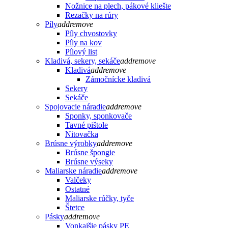
Nožnice na plech, pákové kliešte
Rezačky na rúry
Píly
add
remove
Píly chvostovky
Píly na kov
Pílový list
Kladivá, sekery, sekáče
add
remove
Kladivá
add
remove
Zámočnícke kladivá
Sekery
Sekáče
Spojovacie náradie
add
remove
Sponky, sponkovače
Tavné pištole
Nitovačka
Brúsne výrobky
add
remove
Brúsne špongie
Brúsne výseky
Maliarske náradie
add
remove
Valčeky
Ostatné
Maliarske rúčky, tyče
Štetce
Pásky
add
remove
Vonkajšie pásky PE