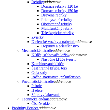
Rebríky
add
remove
Domáce rebríky 120 kg
Domáce rebríky 150 kg
Drevené rebríky
Priemyselné rebríky
Obojstranné rebríky
Multifunkčný rebrík
Teleskopické rebríky
Zvierky
Dielenské vozíky a nábytok
add
remove
Doplnky a príslušenstvo
Mechanické náradie
add
remove
Kľúče, sťahovače ložísk
add
remove
Nástrčné kľúče typu T
Kombinované kľúče
Šesťhranné kľúče, torx
Gola sady
Račne, nadstavce, príslušenstvo
Pneumatické náradie
add
remove
Pištole
Hadice
Súpravy lakovania
Technická chémia
add
remove
Čističe okien
Produkty Perfect
add
remove