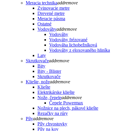
Meracia technika
add
remove
Zvinovacie metre
Drevené metre
Meracie pásma
Ostatné
Vodováhy
add
remove
Vodováhy
Vodováhy frézované
Vodováha lichobežníková
Vodováhy z eloxovaného hliníka
Laty
Skrutkovače
add
remove
Bity
Bity - Blister
Skrutkovače
Kliešte, nože
add
remove
Kliešte
Elektrikárske kliešte
Nože, čepele
add
remove
Čepele Powermax
Nožnice na plech, pákové kliešte
Rezačky na rúry
Píly
add
remove
Píly chvostovky
Píly na kov