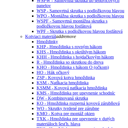
WSPW - Samovrtná skrutka do sendvičových
panelov
WSP - Samovrtná skrutka s podložkovou hlavou
WPO - Montážna skrutka s podložkovou hlavou
WSPF - Samovrtná montážna skrutka s
podložkovou hlavou fosfátová
WPF - Skrutka s podložkovou hlavou fosfátová
Kotviaci materiál
add
remove
Hmoždinky
KHP - Hmoždinka s rovným hákom
KHS - Hmoždinka s okrúhlym hákom
KHH - Hmoždinka s hojdačkovým hákom
R - Hmoždinka so skrutkou do dreva
KHO - Hmoždinka s hákom O (očkom)
HO - Hák očkový
ZSP - Kovová kotva hmoždinka
KSM - Natĺkacia hmoždinka
KSMM - Kovová natĺkacia hmoždinka
KMS - Hmoždinka pre upevnenie schodníc
DW - Kombinovaná skrutka
KO - Hmoždinka rozperná kovová zárubňová
WO - Skrutky tvrdené pre zárubne
KMO - Kotva pre montáž okien
TXK - Hmoždinka pre upevnenie v dutých
materiáloch šesťh. hlava