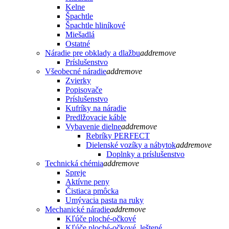
Kelne
Špachtle
Špachtle hliníkové
Miešadlá
Ostatné
Náradie pre obklady a dlažbu
add
remove
Príslušenstvo
Všeobecné náradie
add
remove
Zvierky
Popisovače
Príslušenstvo
Kufríky na náradie
Predlžovacie káble
Vybavenie dielne
add
remove
Rebríky PERFECT
Dielenské vozíky a nábytok
add
remove
Doplnky a príslušenstvo
Technická chémia
add
remove
Spreje
Aktívne peny
Čistiaca pmôcka
Umývacia pasta na ruky
Mechanické náradie
add
remove
Kľúče ploché-očkové
Kľúče ploché-očkové, leštené