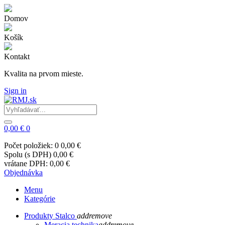
Domov
Košík
Kontakt
Kvalita na prvom mieste.
Sign in
0,00 €
0
Počet položiek: 0
0,00 €
Spolu (s DPH)
0,00 €
vrátane DPH:
0,00 €
Objednávka
Menu
Kategórie
Produkty Stalco
add
remove
Meracia technika
add
remove