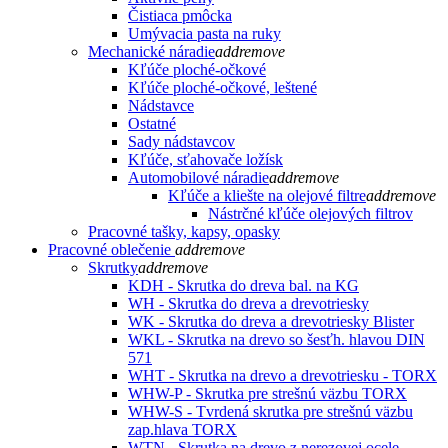
Čistiaca pmôcka
Umývacia pasta na ruky
Mechanické náradie
add
remove
Kľúče ploché-očkové
Kľúče ploché-očkové, leštené
Nádstavce
Ostatné
Sady nádstavcov
Kľúče, sťahovače ložísk
Automobilové náradie
add
remove
Kľúče a kliešte na olejové filtre
add
remove
Nástrčné kľúče olejových filtrov
Pracovné tašky, kapsy, opasky
Pracovné oblečenie
add
remove
Skrutky
add
remove
KDH - Skrutka do dreva bal. na KG
WH - Skrutka do dreva a drevotriesky
WK - Skrutka do dreva a drevotriesky Blister
WKL - Skrutka na drevo so šesťh. hlavou DIN
571
WHT - Skrutka na drevo a drevotriesku - TORX
WHW-P - Skrutka pre strešnú väzbu TORX
WHW-S - Tvrdená skrutka pre strešnú väzbu
zap.hlava TORX
WTN - Skrutka na drevo z nerezovej ocele