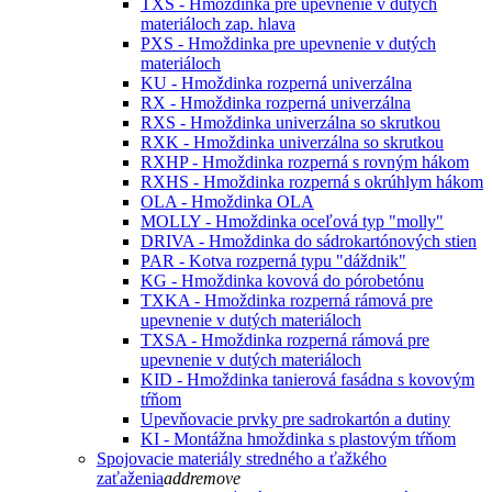
TXS - Hmoždinka pre upevnenie v dutých
materiáloch zap. hlava
PXS - Hmoždinka pre upevnenie v dutých
materiáloch
KU - Hmoždinka rozperná univerzálna
RX - Hmoždinka rozperná univerzálna
RXS - Hmoždinka univerzálna so skrutkou
RXK - Hmoždinka univerzálna so skrutkou
RXHP - Hmoždinka rozperná s rovným hákom
RXHS - Hmoždinka rozperná s okrúhlym hákom
OLA - Hmoždinka OLA
MOLLY - Hmoždinka oceľová typ "molly"
DRIVA - Hmoždinka do sádrokartónových stien
PAR - Kotva rozperná typu "dáždnik"
KG - Hmoždinka kovová do pórobetónu
TXKA - Hmoždinka rozperná rámová pre
upevnenie v dutých materiáloch
TXSA - Hmoždinka rozperná rámová pre
upevnenie v dutých materiáloch
KID - Hmoždinka tanierová fasádna s kovovým
tŕňom
Upevňovacie prvky pre sadrokartón a dutiny
KI - Montážna hmoždinka s plastovým tŕňom
Spojovacie materiály stredného a ťažkého
zaťaženia
add
remove