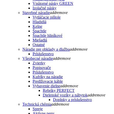
Vnútorné pásky GREEN
Izolačné pásky
Stavebné náradie
add
remove
Vytláčacie pištole
Hladidlá
Kelne
Špachtle
Špachtle hliníkové
Miešadlá
Ostatné
Náradie pre obklady a dlažbu
add
remove
Príslušenstvo
Všeobecné náradie
add
remove
Zvierky
Popisovače
Príslušenstvo
Kufríky na náradie
Predlžovacie káble
Vybavenie dielne
add
remove
Rebríky PERFECT
Dielenské vozíky a nábytok
add
remove
Doplnky a príslušenstvo
Technická chémia
add
remove
Spreje
Aktívne peny