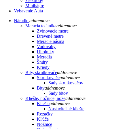
Elektródy
Minibágre
Vybavenie Auta
Náradie
add
remove
Meracia technika
add
remove
Zvinovacie metre
Drevené metre
Meracie pásma
Vodováhy
Uholníky
Meradlá
Šnúry
Kriedy
Bity, skrutkovače
add
remove
Skrutkovače
add
remove
Sady skrutkovačov
Bity
add
remove
Sady bitov
Kliešte, nožnice, nože
add
remove
Kliešte
add
remove
Nastaviteľné kliešte
Rezačky
Kľúče
Nožnice