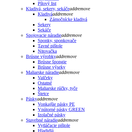
Pílový list
Kladivá, sekery, sekáče
add
remove
Kladivá
add
remove
Zámočnícke kladivá
Sekery
Sekáče
Spojovacie náradie
add
remove
Sponky, sponkovače
Tavné pištole
Nitovačka
Brúsne výrobky
add
remove
Brúsne špongie
Brúsne výseky
Maliarske náradie
add
remove
Valčeky
Ostatné
Maliarske rúčky, tyče
Štetce
Pásky
add
remove
Vonkajšie pásky PE
Vnútorné pásky GREEN
Izolačné pásky
Stavebné náradie
add
remove
Vytláčacie pištole
Hladidlá