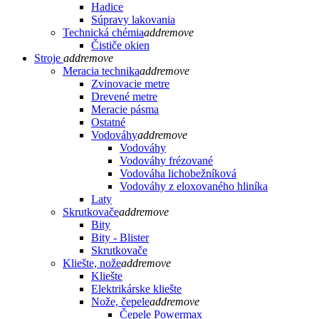
Hadice
Súpravy lakovania
Technická chémia
add
remove
Čističe okien
Stroje
add
remove
Meracia technika
add
remove
Zvinovacie metre
Drevené metre
Meracie pásma
Ostatné
Vodováhy
add
remove
Vodováhy
Vodováhy frézované
Vodováha lichobežníková
Vodováhy z eloxovaného hliníka
Laty
Skrutkovače
add
remove
Bity
Bity - Blister
Skrutkovače
Kliešte, nože
add
remove
Kliešte
Elektrikárske kliešte
Nože, čepele
add
remove
Čepele Powermax