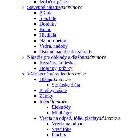
Izolačné pásky
Stavebné náradie
add
remove
Pištole
Špachtle
Doplnky
Kelne
Hladidlá
Na pórobetón
Vedrá, nádoby
Ostatné náradie do záhrady
Náradie pre obklady a dlažbu
add
remove
Rezačky, kolieska
Doplnky, krížiky
Všeobecné náradie
add
remove
Dláta
add
remove
Stolárske dláta
Pilníky, rašple
Zámky
Iné
add
remove
Elektródy
Minibágre
Vrecia na odpad, fólie, plachty
add
remove
Vrecia na odpad
Streč fólie
Plachty