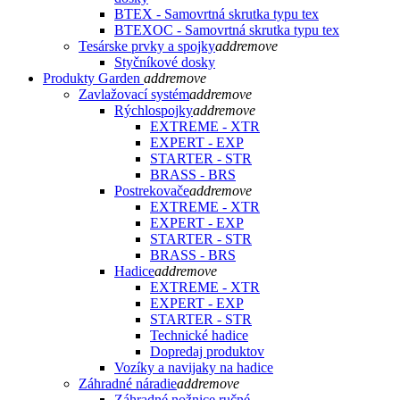
BTEX - Samovrtná skrutka typu tex
BTEXOC - Samovrtná skrutka typu tex
Tesárske prvky a spojky
add
remove
Styčníkové dosky
Produkty Garden
add
remove
Zavlažovací systém
add
remove
Rýchlospojky
add
remove
EXTREME - XTR
EXPERT - EXP
STARTER - STR
BRASS - BRS
Postrekovače
add
remove
EXTREME - XTR
EXPERT - EXP
STARTER - STR
BRASS - BRS
Hadice
add
remove
EXTREME - XTR
EXPERT - EXP
STARTER - STR
Technické hadice
Dopredaj produktov
Vozíky a navijaky na hadice
Záhradné náradie
add
remove
Záhradné nožnice ručné