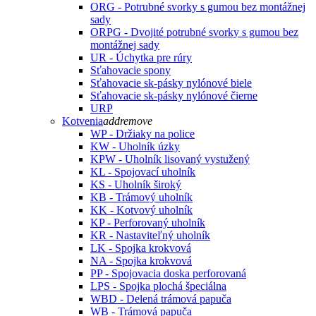
ORG - Potrubné svorky s gumou bez montážnej
sady
ORPG - Dvojité potrubné svorky s gumou bez
montážnej sady
UR - Úchytka pre rúry
Sťahovacie spony
Sťahovacie sk-pásky nylónové biele
Sťahovacie sk-pásky nylónové čierne
URP
Kotvenia
add
remove
WP - Držiaky na police
KW - Uholník úzky
KPW - Uholník lisovaný vystužený
KL - Spojovací uholník
KS - Uholník široký
KB - Trámový uholník
KK - Kotvový uholník
KP - Perforovaný uholník
KR - Nastaviteľný uholník
LK - Spojka krokvová
NA - Spojka krokvová
PP - Spojovacia doska perforovaná
LPS - Spojka plochá špeciálna
WBD - Delená trámová papuča
WB - Trámová papuča