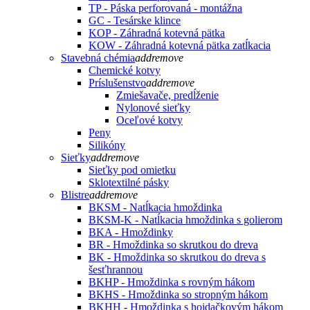
TP - Páska perforovaná - montážna
GC - Tesárske klince
KOP - Záhradná kotevná pätka
KOW - Záhradná kotevná pätka zatĺkacia
Stavebná chémia
add
remove
Chemické kotvy
Príslušenstvo
add
remove
Zmiešavače, predĺženie
Nylonové sieťky
Oceľové kotvy
Peny
Silikóny
Sieťky
add
remove
Sieťky pod omietku
Sklotextilné pásky
Blistre
add
remove
BKSM - Natĺkacia hmoždinka
BKSM-K - Natĺkacia hmoždinka s golierom
BKA - Hmoždinky
BR - Hmoždinka so skrutkou do dreva
BK - Hmoždinka so skrutkou do dreva s
šesťhrannou
BKHP - Hmoždinka s rovným hákom
BKHS - Hmoždinka so stropným hákom
BKHH - Hmoždinka s hojdačkovým hákom