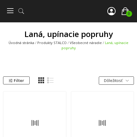
0
Laná, upínacie popruhy
Úvodná stránka
Produkty STALCO
Všeobecné náradie
Laná, upínacie
popruhy
Filter
Dôležitosť