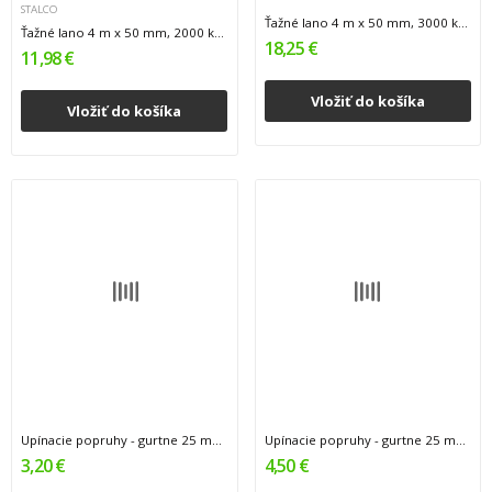
STALCO
Ťažné lano 4 m x 50 mm, 3000 kg 1/20
Ťažné lano 4 m x 50 mm, 2000 kg, STALCO
18,25 €
11,98 €
Vložiť do košíka
Vložiť do košíka
Upínacie popruhy - gurtne 25 mm x 2,5 m , 200...
Upínacie popruhy - gurtne 25 mm x 5 m , 300 kg...
3,20 €
4,50 €