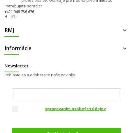
profesionálov. Kvalita je pre nás na prvom mieste.
Potrebujete poradiť?
+421 948 756 676
RMJ

Informácie

Newsletter
Prihláste sa a odoberajte naše novinky
Váš e-mail
Súhlasím so
spracovaním osobných údajov
za
účelom zasielania obchodných oznámení a
marketingovej komunikácie
.