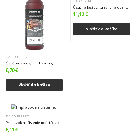
STALCO PERFECT
Čistič na fasády, strechy na odstraňovanie...
11,12 €
Vložiť do košíka
STALCO PERFECT
Čistič na fasády,strechy a organické nečistoty
8,70 €
Vložiť do košíka
STALCO PERFECT
Prípravok na čistenie nečistôt z diskov, STALCO...
6,11 €