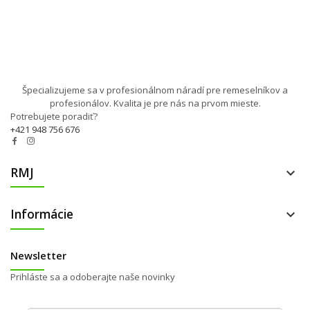
Špecializujeme sa v profesionálnom náradí pre remeselníkov a
profesionálov. Kvalita je pre nás na prvom mieste.
Potrebujete poradiť?
+421 948 756 676
RMJ

Informácie

Newsletter
Prihláste sa a odoberajte naše novinky
Váš e-mail