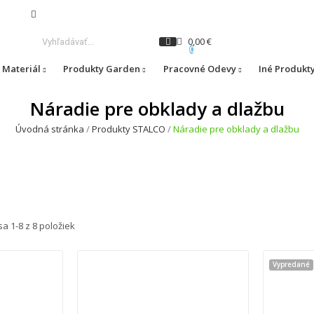
0,00 €
0
 Materiál
Produkty Garden
Pracovné Odevy
Iné Produkt
Náradie pre obklady a dlažbu
Úvodná stránka
Produkty STALCO
Náradie pre obklady a dlažbu
a 1-8 z 8 položiek
Vypredané