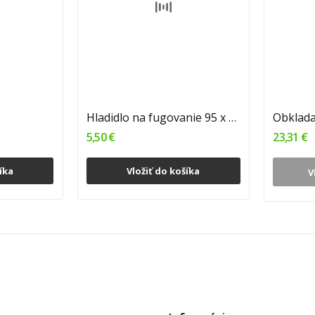
Hladidlo na fugovanie 95 x 255 mm 1/12
5,50 €
23,31 €
íka
Vložiť do košíka
V