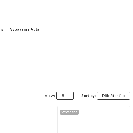
y
Vybavenie Auta
View:
8
Sort by:
Dôležitosť
Vypredané