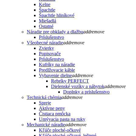
Kelne
Špachtle
Špachtle hliníkové
Miešadlá
Ostatné
Náradie pre obklady a dlažbu
add
remove
Príslušenstvo
Všeobecné náradie
add
remove
Zvierky
Popisovače
Príslušenstvo
Kufríky na náradie
Predlžovacie káble
Vybavenie dielne
add
remove
Rebríky PERFECT
Dielenské vozíky a nábytok
add
remove
Doplnky a príslušenstvo
Technická chémia
add
remove
Spreje
Aktívne peny
Čistiaca pmôcka
Umývacia pasta na ruky
Mechanické náradie
add
remove
Kľúče ploché-očkové
Kľúče ploché-očkové, leštené