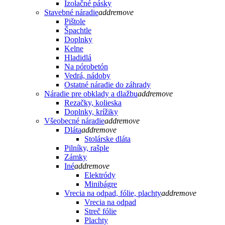
Izolačné pásky
Stavebné náradie
add
remove
Pištole
Špachtle
Doplnky
Kelne
Hladidlá
Na pórobetón
Vedrá, nádoby
Ostatné náradie do záhrady
Náradie pre obklady a dlažbu
add
remove
Rezačky, kolieska
Doplnky, krížiky
Všeobecné náradie
add
remove
Dláta
add
remove
Stolárske dláta
Pilníky, rašple
Zámky
Iné
add
remove
Elektródy
Minibágre
Vrecia na odpad, fólie, plachty
add
remove
Vrecia na odpad
Streč fólie
Plachty