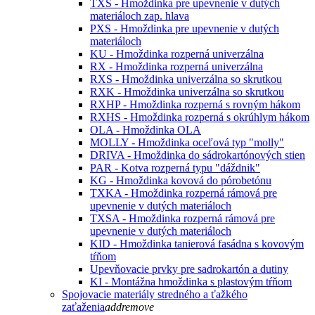
TXS - Hmoždinka pre upevnenie v dutých
materiáloch zap. hlava
PXS - Hmoždinka pre upevnenie v dutých
materiáloch
KU - Hmoždinka rozperná univerzálna
RX - Hmoždinka rozperná univerzálna
RXS - Hmoždinka univerzálna so skrutkou
RXK - Hmoždinka univerzálna so skrutkou
RXHP - Hmoždinka rozperná s rovným hákom
RXHS - Hmoždinka rozperná s okrúhlym hákom
OLA - Hmoždinka OLA
MOLLY - Hmoždinka oceľová typ "molly"
DRIVA - Hmoždinka do sádrokartónových stien
PAR - Kotva rozperná typu "dáždnik"
KG - Hmoždinka kovová do pórobetónu
TXKA - Hmoždinka rozperná rámová pre
upevnenie v dutých materiáloch
TXSA - Hmoždinka rozperná rámová pre
upevnenie v dutých materiáloch
KID - Hmoždinka tanierová fasádna s kovovým
tŕňom
Upevňovacie prvky pre sadrokartón a dutiny
KI - Montážna hmoždinka s plastovým tŕňom
Spojovacie materiály stredného a ťažkého
zaťaženia
add
remove