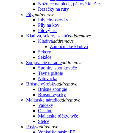
Nožnice na plech, pákové kliešte
Rezačky na rúry
Píly
add
remove
Píly chvostovky
Píly na kov
Pílový list
Kladivá, sekery, sekáče
add
remove
Kladivá
add
remove
Zámočnícke kladivá
Sekery
Sekáče
Spojovacie náradie
add
remove
Sponky, sponkovače
Tavné pištole
Nitovačka
Brúsne výrobky
add
remove
Brúsne špongie
Brúsne výseky
Maliarske náradie
add
remove
Valčeky
Ostatné
Maliarske rúčky, tyče
Štetce
Pásky
add
remove
Vonkajšie pásky PE