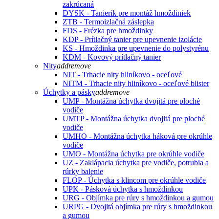
zakrúcaná
DYSK - Tanierik pre montáž hmoždiniek
ZTB - Termoizlačná záslepka
FDS - Frézka pre hmoždinky
KDP - Prítlačný tanier pre upevnenie izolácie
KS - Hmoždinka pre upevnenie do polystyrénu
KDM - Kovový prítlačný tanier
Nity
add
remove
NIT - Trhacie nity hliníkovo - oceľové
NITM - Trhacie nity hliníkovo - oceľové blister
Úchytky a pásky
add
remove
UMP - Montážna úchytka dvojitá pre ploché
vodiče
UMTP - Montážna úchytka dvojitá pre ploché
vodiče
UMHO - Montážna úchytka háková pre okrúhle
vodiče
UMO - Montážna úchytka pre okrúhle vodiče
UZ - Zaklápacia úchytka pre vodiče, potrubia a
rúrky balenie
FLOP - Úchytka s klincom pre okrúhle vodiče
UPK - Pásková úchytka s hmoždinkou
URG - Objímka pre rúry s hmoždinkou a gumou
URPG - Dvojitá objímka pre rúry s hmoždinkou
a gumou