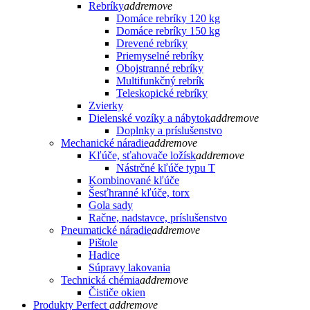
Rebríky
add
remove
Domáce rebríky 120 kg
Domáce rebríky 150 kg
Drevené rebríky
Priemyselné rebríky
Obojstranné rebríky
Multifunkčný rebrík
Teleskopické rebríky
Zvierky
Dielenské vozíky a nábytok
add
remove
Doplnky a príslušenstvo
Mechanické náradie
add
remove
Kľúče, sťahovače ložísk
add
remove
Nástrčné kľúče typu T
Kombinované kľúče
Šesťhranné kľúče, torx
Gola sady
Račne, nadstavce, príslušenstvo
Pneumatické náradie
add
remove
Pištole
Hadice
Súpravy lakovania
Technická chémia
add
remove
Čističe okien
Produkty Perfect
add
remove