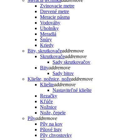
Meracia technika
add
remove
Zvinovacie metre
Drevené metre
Meracie pásma
Vodováhy
Uholníky
Meradlá
Šnúry
Kriedy
Bity, skrutkovače
add
remove
Skrutkovače
add
remove
Sady skrutkovačov
Bity
add
remove
Sady bitov
Kliešte, nožnice, nože
add
remove
Kliešte
add
remove
Nastaviteľné kliešte
Rezačky
Kľúče
Nožnice
Nože, čepele
Píly
add
remove
Píly na kov
Pílové listy
Píly chvostovky