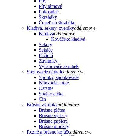
Píly
Píly rámové
Pokosnice
Škrabáky
Čepeľ do škrabáku
Kladivá, sekery, zveráky
add
remove
Kladivá
add
remove
Kováčske kladivá
Sekery
Sekáče
Páčidlá
Závitníky
Vyťahovače skrutiek
Spojovacie náradie
add
remove
Sponky, sponkovače
Nitovacie stroje
Ostatné
Spájkovačka
Cín
Brúsne výrobky
add
remove
Brúsne plátna
Brúsne výseky
Brúsne papiere
Brúsne mriežky
Rezné a brúsne kotúče
add
remove