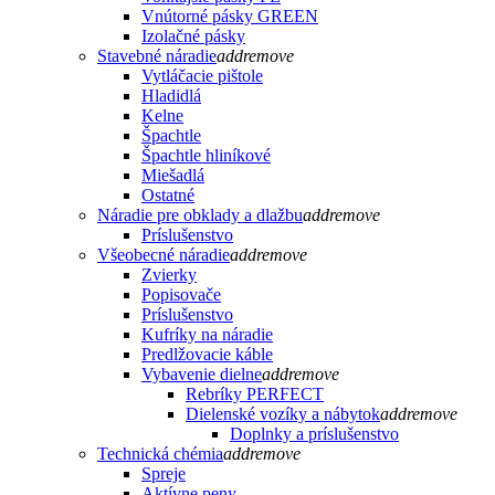
Vnútorné pásky GREEN
Izolačné pásky
Stavebné náradie
add
remove
Vytláčacie pištole
Hladidlá
Kelne
Špachtle
Špachtle hliníkové
Miešadlá
Ostatné
Náradie pre obklady a dlažbu
add
remove
Príslušenstvo
Všeobecné náradie
add
remove
Zvierky
Popisovače
Príslušenstvo
Kufríky na náradie
Predlžovacie káble
Vybavenie dielne
add
remove
Rebríky PERFECT
Dielenské vozíky a nábytok
add
remove
Doplnky a príslušenstvo
Technická chémia
add
remove
Spreje
Aktívne peny