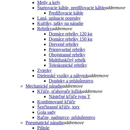
Metly a kefy
Štartovacie káble, predlžovacie káble
add
remove
Predlžovacie káble
Laná, upínacie popruhy
Kufríky, tašky na náradie
Rebríky
add
remove
Domáce rebríky 120 kg
Domáce rebríky 150 kg
Drevené rebríky
Priemyselné rebríky
Obojstranné rebríky
Multifunkčný rebrík
Teleskopické rebríky
Zvierky
Dielenské vozíky a nábytok
add
remove
Doplnky a príslušenstvo
Mechanické náradie
add
remove
Kľúče, sťahovače ložísk
add
remove
Nástrčné kľúče typu T
Kombinované kľúče
Šesťhranné kľúče, torx
Gola sady
Račne, nadstavce, príslušenstvo
Pneumatické náradie
add
remove
Pištole