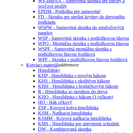
WS-IMPAX - Samovrtná skrutka pre plechy a
oceľové profily
EPDM - Podložka pre samovrtné
FD - Skrutka pre strešné krytiny do dreveného
podkladu
WSPW - Samovrtná skrutka do sendvičových
panelov
WSP - Samovrtná skrutka s podložkovou hlavou
WPO - Montážna skrutka s podložkovou hlavou
WSPF - Samovrtná montážna skrutka s
podložkovou hlavou fosfátová
WPF - Skrutka s podložkovou hlavou fosfátová
Kotviaci materiál
add
remove
Hmoždinky
KHP - Hmoždinka s rovným hákom
KHS - Hmoždinka s okrúhlym hákom
KHH - Hmoždinka s hojdačkovým hákom
R - Hmoždinka so skrutkou do dreva
KHO - Hmoždinka s hákom O (očkom)
HO - Hák očkový
ZSP - Kovová kotva hmoždinka
KSM - Natĺkacia hmoždinka
KSMM - Kovová natĺkacia hmoždinka
KMS - Hmoždinka pre upevnenie schodníc
DW - Kombinovaná skrutka