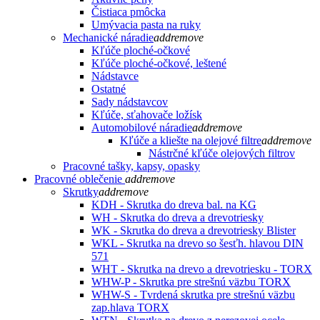
Čistiaca pmôcka
Umývacia pasta na ruky
Mechanické náradie
add
remove
Kľúče ploché-očkové
Kľúče ploché-očkové, leštené
Nádstavce
Ostatné
Sady nádstavcov
Kľúče, sťahovače ložísk
Automobilové náradie
add
remove
Kľúče a kliešte na olejové filtre
add
remove
Nástrčné kľúče olejových filtrov
Pracovné tašky, kapsy, opasky
Pracovné oblečenie
add
remove
Skrutky
add
remove
KDH - Skrutka do dreva bal. na KG
WH - Skrutka do dreva a drevotriesky
WK - Skrutka do dreva a drevotriesky Blister
WKL - Skrutka na drevo so šesťh. hlavou DIN
571
WHT - Skrutka na drevo a drevotriesku - TORX
WHW-P - Skrutka pre strešnú väzbu TORX
WHW-S - Tvrdená skrutka pre strešnú väzbu
zap.hlava TORX