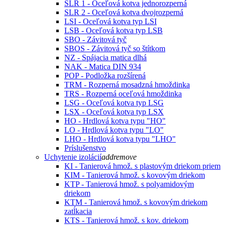
SLR 1 - Oceľová kotva jednorozperná
SLR 2 - Oceľová kotva dvojrozperná
LSI - Oceľová kotva typ LSI
LSB - Oceľová kotva typ LSB
SBO - Závitová tyč
SBOS - Závitová tyč so štítkom
NZ - Spájacia matica dlhá
NAK - Matica DIN 934
POP - Podložka rozšírená
TRM - Rozperná mosadzná hmoždinka
TRS - Rozperná oceľová hmoždinka
LSG - Oceľová kotva typ LSG
LSX - Oceľová kotva typ LSX
HO - Hrdlová kotva typu "HO"
LO - Hrdlová kotva typu "LO"
LHO - Hrdlová kotva typu "LHO"
Príslušenstvo
Uchytenie izolácií
add
remove
KI - Tanierová hmož. s plastovým driekom priem
KIM - Tanierová hmož. s kovovým driekom
KTP - Tanierová hmož. s polyamidovým
driekom
KTM - Tanierová hmož. s kovovým driekom
zatĺkacia
KTS - Tanierová hmož. s kov. driekom