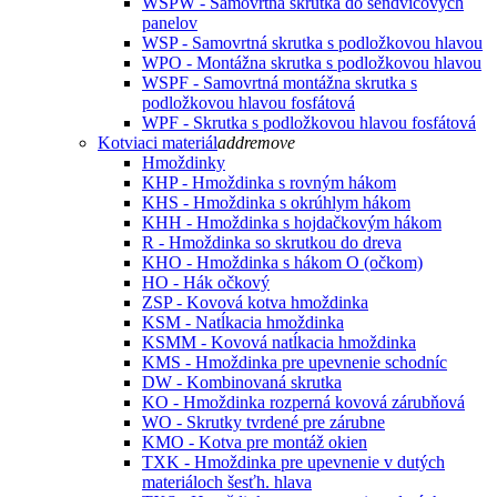
WSPW - Samovrtná skrutka do sendvičových
panelov
WSP - Samovrtná skrutka s podložkovou hlavou
WPO - Montážna skrutka s podložkovou hlavou
WSPF - Samovrtná montážna skrutka s
podložkovou hlavou fosfátová
WPF - Skrutka s podložkovou hlavou fosfátová
Kotviaci materiál
add
remove
Hmoždinky
KHP - Hmoždinka s rovným hákom
KHS - Hmoždinka s okrúhlym hákom
KHH - Hmoždinka s hojdačkovým hákom
R - Hmoždinka so skrutkou do dreva
KHO - Hmoždinka s hákom O (očkom)
HO - Hák očkový
ZSP - Kovová kotva hmoždinka
KSM - Natĺkacia hmoždinka
KSMM - Kovová natĺkacia hmoždinka
KMS - Hmoždinka pre upevnenie schodníc
DW - Kombinovaná skrutka
KO - Hmoždinka rozperná kovová zárubňová
WO - Skrutky tvrdené pre zárubne
KMO - Kotva pre montáž okien
TXK - Hmoždinka pre upevnenie v dutých
materiáloch šesťh. hlava