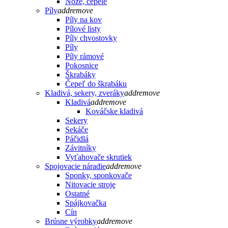
Nože, čepele
Píly
add
remove
Píly na kov
Pílové listy
Píly chvostovky
Píly
Píly rámové
Pokosnice
Škrabáky
Čepeľ do škrabáku
Kladivá, sekery, zveráky
add
remove
Kladivá
add
remove
Kováčske kladivá
Sekery
Sekáče
Páčidlá
Závitníky
Vyťahovače skrutiek
Spojovacie náradie
add
remove
Sponky, sponkovače
Nitovacie stroje
Ostatné
Spájkovačka
Cín
Brúsne výrobky
add
remove