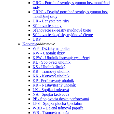
ORG - Potrubné svorky s gumou bez montážnej
sady
ORPG - Dvojité potrubné svorky s gumou bez
montážnej sady
UR - Úchytka pre rúry
Sťahovacie spony
Sťahovacie sk-pásky nylónové biele
Sťahovacie sk-pásky nylónové čierne
URP
Kotvenia
add
remove
WP - Držiaky na police
KW - Uholník úzky
KPW - Uholník lisovaný vystužený
KL - Spojovací uholník
KS - Uholník široký
KB - Trámový uholník
KK - Kotvový uholník
KP - Perforovaný uholník
KR - Nastaviteľný uholník
LK - Spojka krokvová
NA - Spojka krokvová
PP - Spojovacia doska perforovaná
LPS - Spojka plochá špeciálna
WBD - Delená trámová papuča
WB - Trámová papuča