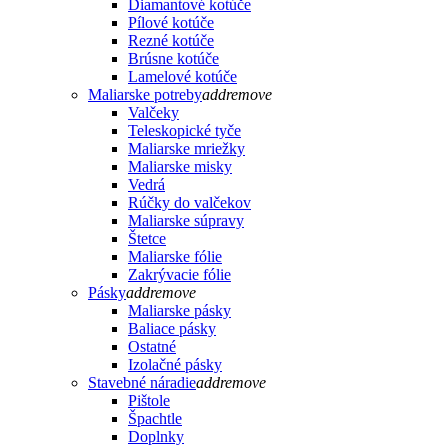
Diamantové kotúče
Pílové kotúče
Rezné kotúče
Brúsne kotúče
Lamelové kotúče
Maliarske potreby
add
remove
Valčeky
Teleskopické tyče
Maliarske mriežky
Maliarske misky
Vedrá
Rúčky do valčekov
Maliarske súpravy
Štetce
Maliarske fólie
Zakrývacie fólie
Pásky
add
remove
Maliarske pásky
Baliace pásky
Ostatné
Izolačné pásky
Stavebné náradie
add
remove
Pištole
Špachtle
Doplnky