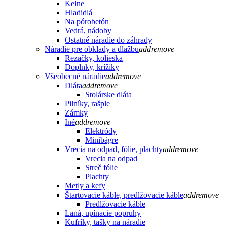
Kelne
Hladidlá
Na pórobetón
Vedrá, nádoby
Ostatné náradie do záhrady
Náradie pre obklady a dlažbu
add
remove
Rezačky, kolieska
Doplnky, krížiky
Všeobecné náradie
add
remove
Dláta
add
remove
Stolárske dláta
Pilníky, rašple
Zámky
Iné
add
remove
Elektródy
Minibágre
Vrecia na odpad, fólie, plachty
add
remove
Vrecia na odpad
Streč fólie
Plachty
Metly a kefy
Štartovacie káble, predlžovacie káble
add
remove
Predlžovacie káble
Laná, upínacie popruhy
Kufríky, tašky na náradie