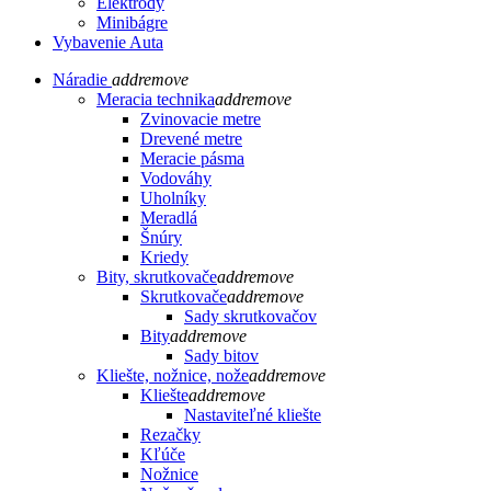
Elektródy
Minibágre
Vybavenie Auta
Náradie
add
remove
Meracia technika
add
remove
Zvinovacie metre
Drevené metre
Meracie pásma
Vodováhy
Uholníky
Meradlá
Šnúry
Kriedy
Bity, skrutkovače
add
remove
Skrutkovače
add
remove
Sady skrutkovačov
Bity
add
remove
Sady bitov
Kliešte, nožnice, nože
add
remove
Kliešte
add
remove
Nastaviteľné kliešte
Rezačky
Kľúče
Nožnice