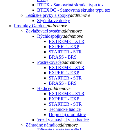
BTEX - Samovrtná skrutka typu tex
BTEXOC - Samovrtná skrutka typu tex
Tesárske prvky a spojky
add
remove
Styčníkové dosky
Produkty Garden
add
remove
Zavlažovací systém
add
remove
Rýchlospojky
add
remove
EXTREME - XTR
EXPERT - EXP
STARTER - STR
BRASS - BRS
Postrekovače
add
remove
EXTREME - XTR
EXPERT - EXP
STARTER - STR
BRASS - BRS
Hadice
add
remove
EXTREME - XTR
EXPERT - EXP
STARTER - STR
Technické hadice
Dopredaj produktov
Vozíky a navijaky na hadice
Záhradné náradie
add
remove