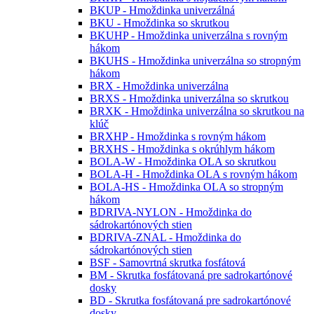
BKUP - Hmoždinka univerzálná
BKU - Hmoždinka so skrutkou
BKUHP - Hmoždinka univerzálna s rovným
hákom
BKUHS - Hmoždinka univerzálna so stropným
hákom
BRX - Hmoždinka univerzálna
BRXS - Hmoždinka univerzálna so skrutkou
BRXK - Hmoždinka univerzálna so skrutkou na
klúč
BRXHP - Hmoždinka s rovným hákom
BRXHS - Hmoždinka s okrúhlym hákom
BOLA-W - Hmoždinka OLA so skrutkou
BOLA-H - Hmoždinka OLA s rovným hákom
BOLA-HS - Hmoždinka OLA so stropným
hákom
BDRIVA-NYLON - Hmoždinka do
sádrokartónových stien
BDRIVA-ZNAL - Hmoždinka do
sádrokartónových stien
BSF - Samovrtná skrutka fosfátová
BM - Skrutka fosfátovaná pre sadrokartónové
dosky
BD - Skrutka fosfátovaná pre sadrokartónové
dosky