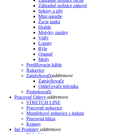
Záhradné nožnice ručné
Záhradné nožnice pákové
Sekery a píly
Mini náradie
Žacie lanká
Hrable
Motyky, pazúry
Vidly
Lopaty
Rýle
Ostatné
Metly
Predlžovacie káble
Rukavice
Zatrávňovače
add
remove
Zatrávňovače
Oddeľovače trávnika
Postrekovače
Pracovné Odevy
add
remove
STRETCH LINE
Pracovné nohavice
Montérkové nohavice s trakmi
Pracovná blúza
Kratasy
Iné Produkty
add
remove