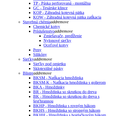
TP - Páska perforovaná - montážna
GC - Tesárske klince
KOP - Záhradná kotevná pätka
KOW - Záhradná kotevná pätka zatĺkacia
Stavebná chémia
add
remove
Chemické kotvy
Príslušenstvo
add
remove
Zmiešavače, predĺženie
Nylonové sieťky
Oceľové kotvy
Peny
Silikóny
Sieťky
add
remove
Sieťky pod omietku
Sklotextilné pásky
Blistre
add
remove
BKSM - Natĺkacia hmoždinka
BKSM-K - Natĺkacia hmoždinka s golierom
BKA - Hmoždinky
BR - Hmoždinka so skrutkou do dreva
BK - Hmoždinka so skrutkou do dreva s
šesťhrannou
BKHP - Hmoždinka s rovným hákom
BKHS - Hmoždinka so stropným hákom
BKHH - Hmoždinka s hojdačkovým hákom