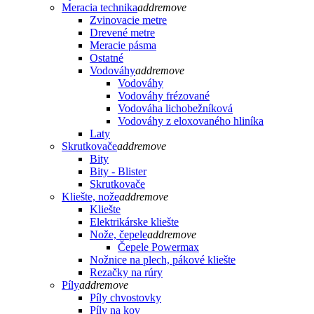
Meracia technika
add
remove
Zvinovacie metre
Drevené metre
Meracie pásma
Ostatné
Vodováhy
add
remove
Vodováhy
Vodováhy frézované
Vodováha lichobežníková
Vodováhy z eloxovaného hliníka
Laty
Skrutkovače
add
remove
Bity
Bity - Blister
Skrutkovače
Kliešte, nože
add
remove
Kliešte
Elektrikárske kliešte
Nože, čepele
add
remove
Čepele Powermax
Nožnice na plech, pákové kliešte
Rezačky na rúry
Píly
add
remove
Píly chvostovky
Píly na kov