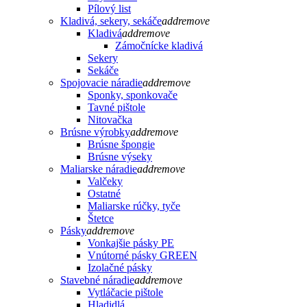
Pílový list
Kladivá, sekery, sekáče
add
remove
Kladivá
add
remove
Zámočnícke kladivá
Sekery
Sekáče
Spojovacie náradie
add
remove
Sponky, sponkovače
Tavné pištole
Nitovačka
Brúsne výrobky
add
remove
Brúsne špongie
Brúsne výseky
Maliarske náradie
add
remove
Valčeky
Ostatné
Maliarske rúčky, tyče
Štetce
Pásky
add
remove
Vonkajšie pásky PE
Vnútorné pásky GREEN
Izolačné pásky
Stavebné náradie
add
remove
Vytláčacie pištole
Hladidlá