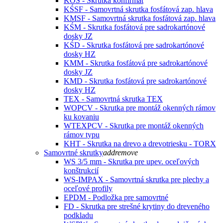
KOŠ - Skrutka konfirmát
KŚSF - Samovrtná skrutka fosfátová zap. hlava
KMSF - Samovrtná skrutka fosfátová zap. hlava
KŚM - Skrutka fosfátová pre sadrokartónové
dosky JZ
KŚD - Skrutka fosfátová pre sadrokartónové
dosky HZ
KMM - Skrutka fosfátová pre sadrokartónové
dosky JZ
KMD - Skrutka fosfátová pre sadrokartónové
dosky HZ
TEX - Samovrtná skrutka TEX
WOPCV - Skrutka pre montáž okenných rámov
ku kovaniu
WTEXPCV - Skrutka pre montáž okenných
rámov typu
KHT - Skrutka na drevo a drevotriesku - TORX
Samovrtné skrutky
add
remove
WS 3/5 mm - Skrutka pre upev. oceľových
konštrukcií
WS-IMPAX - Samovrtná skrutka pre plechy a
oceľové profily
EPDM - Podložka pre samovrtné
FD - Skrutka pre strešné krytiny do dreveného
podkladu