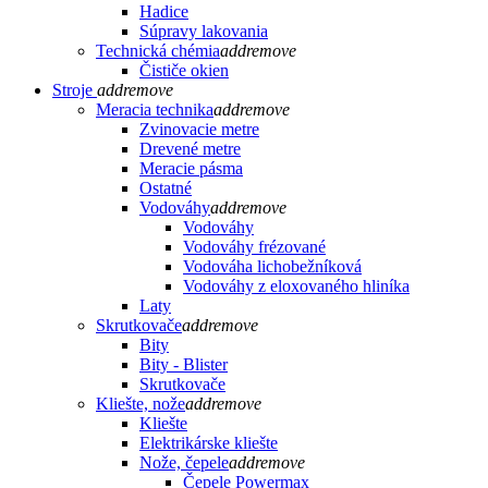
Hadice
Súpravy lakovania
Technická chémia
add
remove
Čističe okien
Stroje
add
remove
Meracia technika
add
remove
Zvinovacie metre
Drevené metre
Meracie pásma
Ostatné
Vodováhy
add
remove
Vodováhy
Vodováhy frézované
Vodováha lichobežníková
Vodováhy z eloxovaného hliníka
Laty
Skrutkovače
add
remove
Bity
Bity - Blister
Skrutkovače
Kliešte, nože
add
remove
Kliešte
Elektrikárske kliešte
Nože, čepele
add
remove
Čepele Powermax