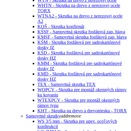
WTN - Skrutka na drevo z nerezovej ocele
WHTN - Skrutka na drevo z nerezovej ocele
TORX
WTNA2 - Skrutka na drevo z nerezovej ocele
A2
KOŠ - Skrutka konfirmát
KŚSF - Samovrtná skrutka fosfátová zap. hlava
KMSF - Samovrtná skrutka fosfátová zap. hlava
KŚM - Skrutka fosfátová pre sadrokartónové
dosky JZ
KŚD - Skrutka fosfátová pre sadrokartónové
dosky HZ
KMM - Skrutka fosfátová pre sadrokartónové
dosky JZ
KMD - Skrutka fosfátová pre sadrokartónové
dosky HZ
TEX - Samovrtná skrutka TEX
WOPCV - Skrutka pre montáž okenných rámov
ku kovaniu
WTEXPCV - Skrutka pre montáž okenných
rámov typu
KHT - Skrutka na drevo a drevotriesku - TORX
Samovrtné skrutky
add
remove
WS 3/5 mm - Skrutka pre upev. oceľových
konštrukcií