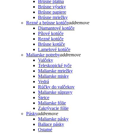
Brúsne plátna
Brúsne výseky
Brúsne papiere
Brúsne mriežky
Rezné a brúsne kotúče
add
remove
Diamantové kotúče
Pílové kotúče
Rezné kotúče
Brúsne kotúče
Lamelové kotúče
Maliarske potreby
add
remove
Valčeky
Teleskopické tyče
Maliarske mriežky
Maliarske misky
Vedrá
Rúčky do valčekov
Maliarske súpravy
Štetce
Maliarske fólie
Zakrývacie fólie
Pásky
add
remove
Maliarske pásky
Baliace pásky
Ostatné