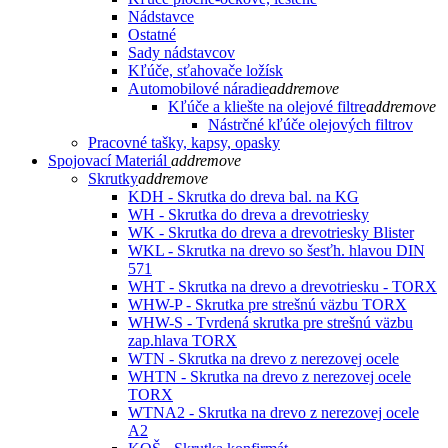
Nádstavce
Ostatné
Sady nádstavcov
Kľúče, sťahovače ložísk
Automobilové náradie
add
remove
Kľúče a kliešte na olejové filtre
add
remove
Nástrčné kľúče olejových filtrov
Pracovné tašky, kapsy, opasky
Spojovací Materiál
add
remove
Skrutky
add
remove
KDH - Skrutka do dreva bal. na KG
WH - Skrutka do dreva a drevotriesky
WK - Skrutka do dreva a drevotriesky Blister
WKL - Skrutka na drevo so šesťh. hlavou DIN
571
WHT - Skrutka na drevo a drevotriesku - TORX
WHW-P - Skrutka pre strešnú väzbu TORX
WHW-S - Tvrdená skrutka pre strešnú väzbu
zap.hlava TORX
WTN - Skrutka na drevo z nerezovej ocele
WHTN - Skrutka na drevo z nerezovej ocele
TORX
WTNA2 - Skrutka na drevo z nerezovej ocele
A2