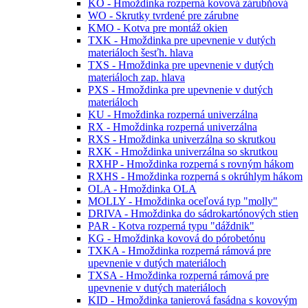
KO - Hmoždinka rozperná kovová zárubňová
WO - Skrutky tvrdené pre zárubne
KMO - Kotva pre montáž okien
TXK - Hmoždinka pre upevnenie v dutých
materiáloch šesťh. hlava
TXS - Hmoždinka pre upevnenie v dutých
materiáloch zap. hlava
PXS - Hmoždinka pre upevnenie v dutých
materiáloch
KU - Hmoždinka rozperná univerzálna
RX - Hmoždinka rozperná univerzálna
RXS - Hmoždinka univerzálna so skrutkou
RXK - Hmoždinka univerzálna so skrutkou
RXHP - Hmoždinka rozperná s rovným hákom
RXHS - Hmoždinka rozperná s okrúhlym hákom
OLA - Hmoždinka OLA
MOLLY - Hmoždinka oceľová typ "molly"
DRIVA - Hmoždinka do sádrokartónových stien
PAR - Kotva rozperná typu "dáždnik"
KG - Hmoždinka kovová do pórobetónu
TXKA - Hmoždinka rozperná rámová pre
upevnenie v dutých materiáloch
TXSA - Hmoždinka rozperná rámová pre
upevnenie v dutých materiáloch
KID - Hmoždinka tanierová fasádna s kovovým