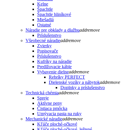
Kelne
Špachtle
Špachtle hliníkové
Miešadlá
Ostatné
Náradie pre obklady a dlažbu
add
remove
Príslušenstvo
Všeobecné náradie
add
remove
Zvierky
Popisovače
Príslušenstvo
Kufríky na náradie
Predlžovacie káble
Vybavenie dielne
add
remove
Rebríky PERFECT
Dielenské vozíky a nábytok
add
remove
Doplnky a príslušenstvo
Technická chémia
add
remove
Spreje
Aktívne peny
Čistiaca pmôcka
Umývacia pasta na ruky
Mechanické náradie
add
remove
Kľúče ploché-očkové
Kľúče ploché-očkové, leštené