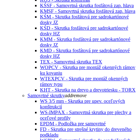
KŚSF - Samovrtná skrutka fosfátová zap. hlava
KMSF - Samovrtná skrutka fosfátová zap. hlava
KŚM - Skrutka fosfátová pre sadrokartónové
dosky JZ
KŚD - Skrutka fosfátová pre sadrokartónové
dosky HZ
KMM - Skrutka fosfátová pre sadrokartónové
dosky JZ
KMD - Skrutka fosfátová pre sadrokartónové
dosky HZ
TEX - Samovrtná skrutka TEX
WOPCV - Skrutka pre montáž okenných rámov
ku kovaniu
WTEXPCV - Skrutka pre montáž okenných
rámov typu
KHT - Skrutka na drevo a drevotriesku - TORX
Samovrtné skrutky
add
remove
WS 3/5 mm - Skrutka pre upev. oceľových
konštrukcií
WS-IMPAX - Samovrtná skrutka pre plechy a
oceľové profily
EPDM - Podložka pre samovrtné
FD - Skrutka pre strešné krytiny do dreveného
podkladu