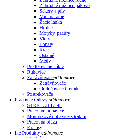
Záhradné nožnice pákové
Sekery a píly
Mini náradie
Žacie lanká
Hrable
Motyky, pazúry
Vidly
Lopaty
Rýle
Ostatné
Metly
Predlžovacie káble
Rukavice
Zatrávňovače
add
remove
Zatrávňovače
Oddeľovače trávnika
Postrekovače
Pracovné Odevy
add
remove
STRETCH LINE
Pracovné nohavice
Montérkové nohavice s trakmi
Pracovná blúza
Kratasy
Iné Produkty
add
remove