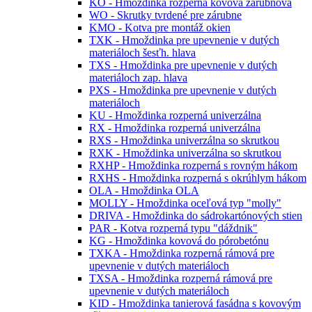
KO - Hmoždinka rozperná kovová zárubňová
WO - Skrutky tvrdené pre zárubne
KMO - Kotva pre montáž okien
TXK - Hmoždinka pre upevnenie v dutých
materiáloch šesťh. hlava
TXS - Hmoždinka pre upevnenie v dutých
materiáloch zap. hlava
PXS - Hmoždinka pre upevnenie v dutých
materiáloch
KU - Hmoždinka rozperná univerzálna
RX - Hmoždinka rozperná univerzálna
RXS - Hmoždinka univerzálna so skrutkou
RXK - Hmoždinka univerzálna so skrutkou
RXHP - Hmoždinka rozperná s rovným hákom
RXHS - Hmoždinka rozperná s okrúhlym hákom
OLA - Hmoždinka OLA
MOLLY - Hmoždinka oceľová typ "molly"
DRIVA - Hmoždinka do sádrokartónových stien
PAR - Kotva rozperná typu "dáždnik"
KG - Hmoždinka kovová do pórobetónu
TXKA - Hmoždinka rozperná rámová pre
upevnenie v dutých materiáloch
TXSA - Hmoždinka rozperná rámová pre
upevnenie v dutých materiáloch
KID - Hmoždinka tanierová fasádna s kovovým