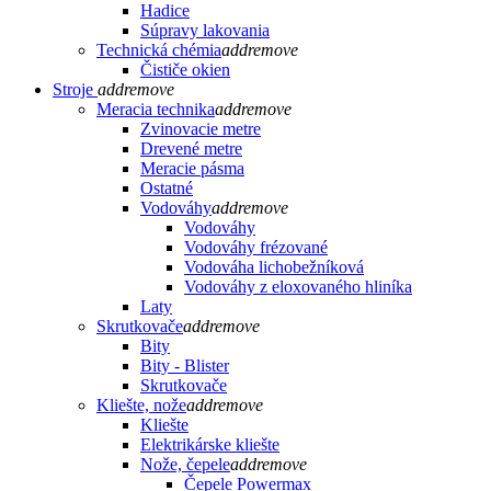
Hadice
Súpravy lakovania
Technická chémia
add
remove
Čističe okien
Stroje
add
remove
Meracia technika
add
remove
Zvinovacie metre
Drevené metre
Meracie pásma
Ostatné
Vodováhy
add
remove
Vodováhy
Vodováhy frézované
Vodováha lichobežníková
Vodováhy z eloxovaného hliníka
Laty
Skrutkovače
add
remove
Bity
Bity - Blister
Skrutkovače
Kliešte, nože
add
remove
Kliešte
Elektrikárske kliešte
Nože, čepele
add
remove
Čepele Powermax