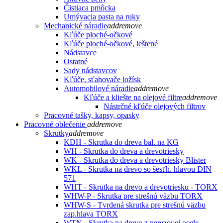
Čistiaca pmôcka
Umývacia pasta na ruky
Mechanické náradie
add
remove
Kľúče ploché-očkové
Kľúče ploché-očkové, leštené
Nádstavce
Ostatné
Sady nádstavcov
Kľúče, sťahovače ložísk
Automobilové náradie
add
remove
Kľúče a kliešte na olejové filtre
add
remove
Nástrčné kľúče olejových filtrov
Pracovné tašky, kapsy, opasky
Pracovné oblečenie
add
remove
Skrutky
add
remove
KDH - Skrutka do dreva bal. na KG
WH - Skrutka do dreva a drevotriesky
WK - Skrutka do dreva a drevotriesky Blister
WKL - Skrutka na drevo so šesťh. hlavou DIN
571
WHT - Skrutka na drevo a drevotriesku - TORX
WHW-P - Skrutka pre strešnú väzbu TORX
WHW-S - Tvrdená skrutka pre strešnú väzbu
zap.hlava TORX
WTN - Skrutka na drevo z nerezovej ocele