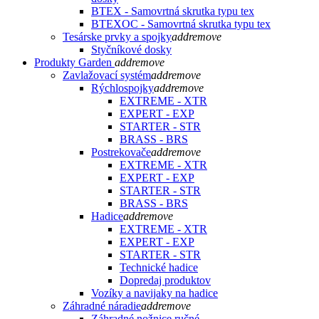
BTEX - Samovrtná skrutka typu tex
BTEXOC - Samovrtná skrutka typu tex
Tesárske prvky a spojky
add
remove
Styčníkové dosky
Produkty Garden
add
remove
Zavlažovací systém
add
remove
Rýchlospojky
add
remove
EXTREME - XTR
EXPERT - EXP
STARTER - STR
BRASS - BRS
Postrekovače
add
remove
EXTREME - XTR
EXPERT - EXP
STARTER - STR
BRASS - BRS
Hadice
add
remove
EXTREME - XTR
EXPERT - EXP
STARTER - STR
Technické hadice
Dopredaj produktov
Vozíky a navijaky na hadice
Záhradné náradie
add
remove
Záhradné nožnice ručné