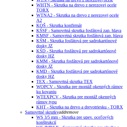
WHTN - Skrutka na drevo z nerezovej ocele
TORX
WTNA2 - Skrutka na drevo z nerezovej ocele
A2
KOŠ - Skrutka konfirmát
KŚSF - Samovrtná skrutka fosfátová zap. hlava
KMSF - Samovrtná skrutka fosfátová zap. hlava
KŚM - Skrutka fosfátová pre sadrokartónové
dosky JZ
KŚD - Skrutka fosfátová pre sadrokartónové
dosky HZ
KMM - Skrutka fosfátová pre sadrokartónové
dosky JZ
KMD - Skrutka fosfátová pre sadrokartónové
dosky HZ
TEX - Samovrtná skrutka TEX
WOPCV - Skrutka pre montáž okenných rámov
ku kovaniu
WTEXPCV - Skrutka pre montáž okenných
rámov typu
KHT - Skrutka na drevo a drevotriesku - TORX
Samovrtné skrutky
add
remove
WS 3/5 mm - Skrutka pre upev. oceľových
konštrukcií