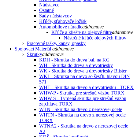
Nádstavce
Ostatné
Sady nádstavcov
Kľúče, sťahovače ložísk
Automobilové náradie
add
remove
Kľúče a kliešte na olejové filtre
add
remove
Nástrčné kľúče olejových filtrov
Pracovné tašky, kapsy, opasky
Spojovací Materiál
add
remove
Skrutky
add
remove
KDH - Skrutka do dreva bal. na KG
WH - Skrutka do dreva a drevotriesky
WK - Skrutka do dreva a drevotriesky Blister
WKL - Skrutka na drevo so šesťh. hlavou DIN
571
WHT - Skrutka na drevo a drevotriesku - TORX
WHW-P - Skrutka pre strešnú väzbu TORX
WHW-S - Tvrdená skrutka pre strešnú väzbu
zap.hlava TORX
WTN - Skrutka na drevo z nerezovej ocele
WHTN - Skrutka na drevo z nerezovej ocele
TORX
WTNA2 - Skrutka na drevo z nerezovej ocele
A2
KOŠ - Skrutka konfirmát