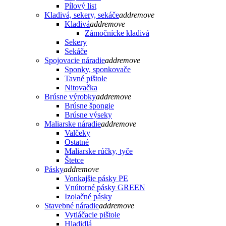
Pílový list
Kladivá, sekery, sekáče
add
remove
Kladivá
add
remove
Zámočnícke kladivá
Sekery
Sekáče
Spojovacie náradie
add
remove
Sponky, sponkovače
Tavné pištole
Nitovačka
Brúsne výrobky
add
remove
Brúsne špongie
Brúsne výseky
Maliarske náradie
add
remove
Valčeky
Ostatné
Maliarske rúčky, tyče
Štetce
Pásky
add
remove
Vonkajšie pásky PE
Vnútorné pásky GREEN
Izolačné pásky
Stavebné náradie
add
remove
Vytláčacie pištole
Hladidlá