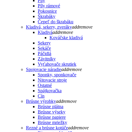
Píly
Píly rámové
Pokosnice
Škrabáky
Čepeľ do škrabáku
Kladivá, sekery, zveráky
add
remove
Kladivá
add
remove
Kováčske kladivá
Sekery
Sekáče
Páčidlá
Závitníky
Vyťahovače skrutiek
Spojovacie náradie
add
remove
Sponky, sponkovače
Nitovacie stroje
Ostatné
Spájkovačka
Cín
Brúsne výrobky
add
remove
Brúsne plátna
Brúsne výseky
Brúsne papiere
Brúsne mriežky
Rezné a brúsne kotúče
add
remove