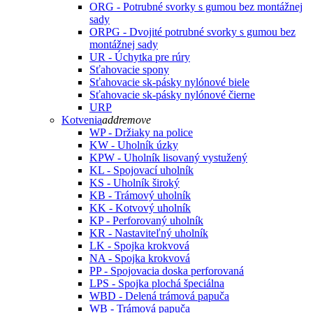
ORG - Potrubné svorky s gumou bez montážnej
sady
ORPG - Dvojité potrubné svorky s gumou bez
montážnej sady
UR - Úchytka pre rúry
Sťahovacie spony
Sťahovacie sk-pásky nylónové biele
Sťahovacie sk-pásky nylónové čierne
URP
Kotvenia
add
remove
WP - Držiaky na police
KW - Uholník úzky
KPW - Uholník lisovaný vystužený
KL - Spojovací uholník
KS - Uholník široký
KB - Trámový uholník
KK - Kotvový uholník
KP - Perforovaný uholník
KR - Nastaviteľný uholník
LK - Spojka krokvová
NA - Spojka krokvová
PP - Spojovacia doska perforovaná
LPS - Spojka plochá špeciálna
WBD - Delená trámová papuča
WB - Trámová papuča