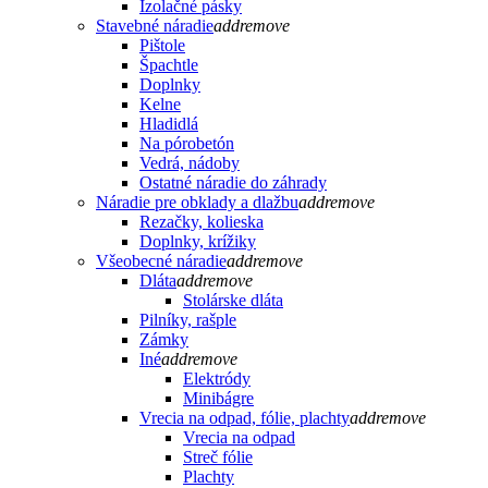
Izolačné pásky
Stavebné náradie
add
remove
Pištole
Špachtle
Doplnky
Kelne
Hladidlá
Na pórobetón
Vedrá, nádoby
Ostatné náradie do záhrady
Náradie pre obklady a dlažbu
add
remove
Rezačky, kolieska
Doplnky, krížiky
Všeobecné náradie
add
remove
Dláta
add
remove
Stolárske dláta
Pilníky, rašple
Zámky
Iné
add
remove
Elektródy
Minibágre
Vrecia na odpad, fólie, plachty
add
remove
Vrecia na odpad
Streč fólie
Plachty