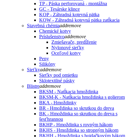
TP - Páska perforovaná - montážna
GC - Tesárske klince
KOP - Záhradná kotevná pätka
KOW - Záhradná kotevná pätka zatĺkacia
Stavebná chémia
add
remove
Chemické kotvy
Príslušenstvo
add
remove
Zmiešavače, predĺženie
Nylonové sieťky
Oceľové kotvy
Peny
Silikóny
Sieťky
add
remove
Sieťky pod omietku
Sklotextilné pásky
Blistre
add
remove
BKSM - Natĺkacia hmoždinka
BKSM-K - Natĺkacia hmoždinka s golierom
BKA - Hmoždinky
BR - Hmoždinka so skrutkou do dreva
BK - Hmoždinka so skrutkou do dreva s
šesťhrannou
BKHP - Hmoždinka s rovným hákom
BKHS - Hmoždinka so stropným hákom
BKHH - Hmoždinka s hojdačkovým hákom