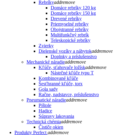
Rebríky
add
remove
Domáce rebríky 120 kg
Domáce rebríky 150 kg
Drevené rebríky
Priemyselné rebríky
Obojstranné rebríky
Multifunkčný rebrík
Teleskopické rebríky
Zvierky
Dielenské vozíky a nábytok
add
remove
Doplnky a príslušenstvo
Mechanické náradie
add
remove
Kľúče, sťahovače ložísk
add
remove
Nástrčné kľúče typu T
Kombinované kľúče
Šesťhranné kľúče, torx
Gola sady
Račne, nadstavce, príslušenstvo
Pneumatické náradie
add
remove
Pištole
Hadice
Súpravy lakovania
Technická chémia
add
remove
Čističe okien
Produkty Perfect
add
remove