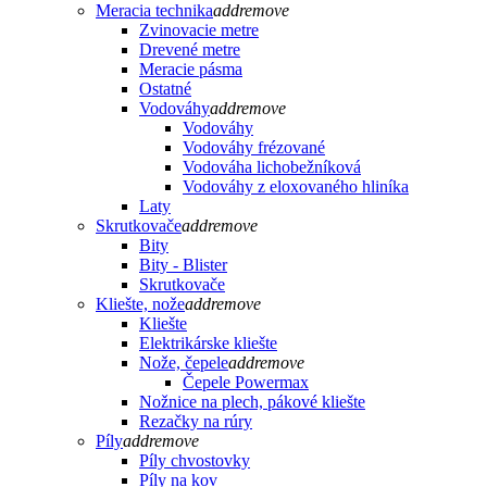
Meracia technika
add
remove
Zvinovacie metre
Drevené metre
Meracie pásma
Ostatné
Vodováhy
add
remove
Vodováhy
Vodováhy frézované
Vodováha lichobežníková
Vodováhy z eloxovaného hliníka
Laty
Skrutkovače
add
remove
Bity
Bity - Blister
Skrutkovače
Kliešte, nože
add
remove
Kliešte
Elektrikárske kliešte
Nože, čepele
add
remove
Čepele Powermax
Nožnice na plech, pákové kliešte
Rezačky na rúry
Píly
add
remove
Píly chvostovky
Píly na kov