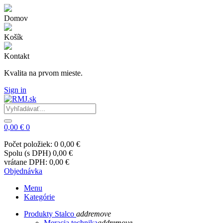
Domov
Košík
Kontakt
Kvalita na prvom mieste.
Sign in
0,00 €
0
Počet položiek: 0
0,00 €
Spolu (s DPH)
0,00 €
vrátane DPH:
0,00 €
Objednávka
Menu
Kategórie
Produkty Stalco
add
remove
Meracia technika
add
remove