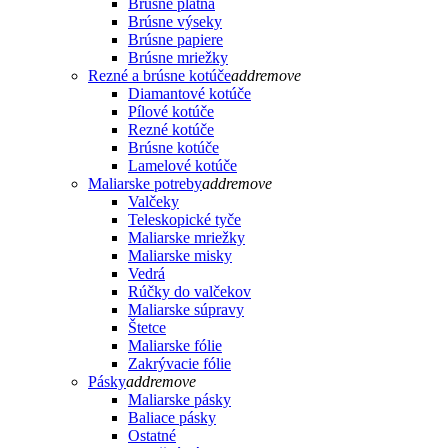
Brúsne plátna
Brúsne výseky
Brúsne papiere
Brúsne mriežky
Rezné a brúsne kotúče
add
remove
Diamantové kotúče
Pílové kotúče
Rezné kotúče
Brúsne kotúče
Lamelové kotúče
Maliarske potreby
add
remove
Valčeky
Teleskopické tyče
Maliarske mriežky
Maliarske misky
Vedrá
Rúčky do valčekov
Maliarske súpravy
Štetce
Maliarske fólie
Zakrývacie fólie
Pásky
add
remove
Maliarske pásky
Baliace pásky
Ostatné