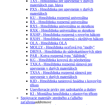
TXS - Hmoždinka pre upevnenie v dutých
materiáloch zap. hlava
PXS - Hmoždinka pre upevnenie v dutých
materiáloch
KU - Hmoždinka rozperná univerzálna
RX - Hmoždinka rozperná univerzálna
RXS - Hmoždinka univerzálna so skrutkou
RXK - Hmoždinka univerzálna so skrutkou
RXHP - Hmoždinka rozperná s rovným hákom
RXHS - Hmoždinka rozperná s okrúhlym hákom
OLA - Hmoždinka OLA
MOLLY - Hmoždinka oceľová typ "molly"
DRIVA - Hmoždinka do sádrokartónových stien
PAR - Kotva rozperná typu "dáždnik"
KG - Hmoždinka kovová do pórobetónu
TXKA - Hmoždinka rozperná rámová pre
upevnenie v dutých materiáloch
TXSA - Hmoždinka rozperná rámová pre
upevnenie v dutých materiáloch
KID - Hmoždinka tanierová fasádna s kovovým
tŕňom
Upevňovacie prvky pre sadrokartón a dutiny
KI - Montážna hmoždinka s plastovým tŕňom
Spojovacie materiály stredného a ťažkého
zaťaženia
add
remove