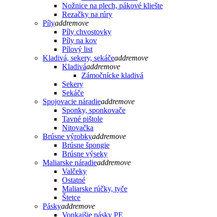
Nožnice na plech, pákové kliešte
Rezačky na rúry
Píly
add
remove
Píly chvostovky
Píly na kov
Pílový list
Kladivá, sekery, sekáče
add
remove
Kladivá
add
remove
Zámočnícke kladivá
Sekery
Sekáče
Spojovacie náradie
add
remove
Sponky, sponkovače
Tavné pištole
Nitovačka
Brúsne výrobky
add
remove
Brúsne špongie
Brúsne výseky
Maliarske náradie
add
remove
Valčeky
Ostatné
Maliarske rúčky, tyče
Štetce
Pásky
add
remove
Vonkajšie pásky PE