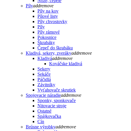
Nože, čepele
Píly
add
remove
Píly na kov
Pílové listy
Píly chvostovky
Píly
Píly rámové
Pokosnice
Škrabáky
Čepeľ do škrabáku
Kladivá, sekery, zveráky
add
remove
Kladivá
add
remove
Kováčske kladivá
Sekery
Sekáče
Páčidlá
Závitníky
Vyťahovače skrutiek
Spojovacie náradie
add
remove
Sponky, sponkovače
Nitovacie stroje
Ostatné
Spájkovačka
Cín
Brúsne výrobky
add
remove