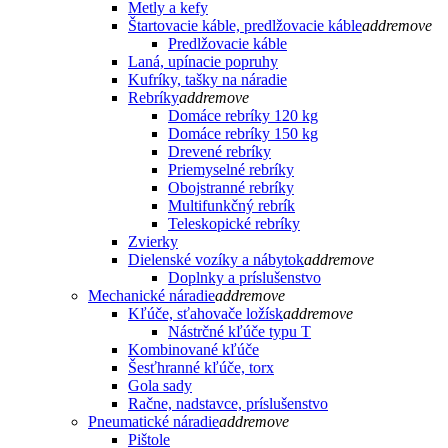
Metly a kefy
Štartovacie káble, predlžovacie káble
add
remove
Predlžovacie káble
Laná, upínacie popruhy
Kufríky, tašky na náradie
Rebríky
add
remove
Domáce rebríky 120 kg
Domáce rebríky 150 kg
Drevené rebríky
Priemyselné rebríky
Obojstranné rebríky
Multifunkčný rebrík
Teleskopické rebríky
Zvierky
Dielenské vozíky a nábytok
add
remove
Doplnky a príslušenstvo
Mechanické náradie
add
remove
Kľúče, sťahovače ložísk
add
remove
Nástrčné kľúče typu T
Kombinované kľúče
Šesťhranné kľúče, torx
Gola sady
Račne, nadstavce, príslušenstvo
Pneumatické náradie
add
remove
Pištole