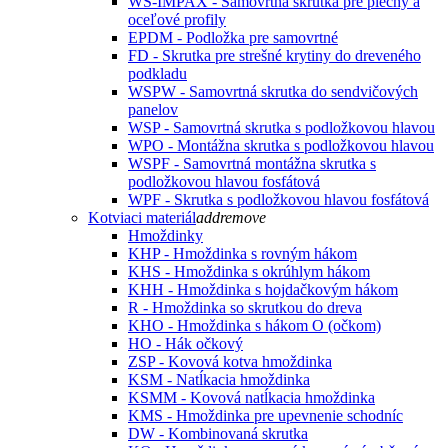
WS-IMPAX - Samovrtná skrutka pre plechy a
oceľové profily
EPDM - Podložka pre samovrtné
FD - Skrutka pre strešné krytiny do dreveného
podkladu
WSPW - Samovrtná skrutka do sendvičových
panelov
WSP - Samovrtná skrutka s podložkovou hlavou
WPO - Montážna skrutka s podložkovou hlavou
WSPF - Samovrtná montážna skrutka s
podložkovou hlavou fosfátová
WPF - Skrutka s podložkovou hlavou fosfátová
Kotviaci materiál
add
remove
Hmoždinky
KHP - Hmoždinka s rovným hákom
KHS - Hmoždinka s okrúhlym hákom
KHH - Hmoždinka s hojdačkovým hákom
R - Hmoždinka so skrutkou do dreva
KHO - Hmoždinka s hákom O (očkom)
HO - Hák očkový
ZSP - Kovová kotva hmoždinka
KSM - Natĺkacia hmoždinka
KSMM - Kovová natĺkacia hmoždinka
KMS - Hmoždinka pre upevnenie schodníc
DW - Kombinovaná skrutka