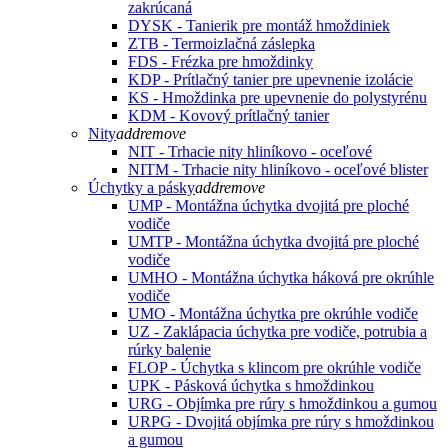
zakrúcaná
DYSK - Tanierik pre montáž hmoždiniek
ZTB - Termoizlačná záslepka
FDS - Frézka pre hmoždinky
KDP - Prítlačný tanier pre upevnenie izolácie
KS - Hmoždinka pre upevnenie do polystyrénu
KDM - Kovový prítlačný tanier
Nity
add
remove
NIT - Trhacie nity hliníkovo - oceľové
NITM - Trhacie nity hliníkovo - oceľové blister
Úchytky a pásky
add
remove
UMP - Montážna úchytka dvojitá pre ploché
vodiče
UMTP - Montážna úchytka dvojitá pre ploché
vodiče
UMHO - Montážna úchytka háková pre okrúhle
vodiče
UMO - Montážna úchytka pre okrúhle vodiče
UZ - Zaklápacia úchytka pre vodiče, potrubia a
rúrky balenie
FLOP - Úchytka s klincom pre okrúhle vodiče
UPK - Pásková úchytka s hmoždinkou
URG - Objímka pre rúry s hmoždinkou a gumou
URPG - Dvojitá objímka pre rúry s hmoždinkou
a gumou