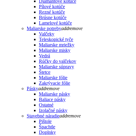
Diamantové kotúče
Pílové kotúče
Rezné kotúče
Brúsne kotúče
Lamelové kotúče
Maliarske potreby
add
remove
Valčeky
Teleskopické tyče
Maliarske mriežky
Maliarske misky
Vedrá
Rúčky do valčekov
Maliarske súpravy
Štetce
Maliarske fólie
Zakrývacie fólie
Pásky
add
remove
Maliarske pásky
Baliace pásky
Ostatné
Izolačné pásky
Stavebné náradie
add
remove
Pištole
Špachtle
Doplnky