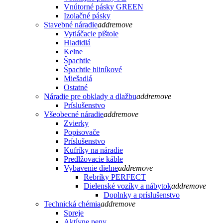
Vnútorné pásky GREEN
Izolačné pásky
Stavebné náradie
add
remove
Vytláčacie pištole
Hladidlá
Kelne
Špachtle
Špachtle hliníkové
Miešadlá
Ostatné
Náradie pre obklady a dlažbu
add
remove
Príslušenstvo
Všeobecné náradie
add
remove
Zvierky
Popisovače
Príslušenstvo
Kufríky na náradie
Predlžovacie káble
Vybavenie dielne
add
remove
Rebríky PERFECT
Dielenské vozíky a nábytok
add
remove
Doplnky a príslušenstvo
Technická chémia
add
remove
Spreje
Aktívne peny