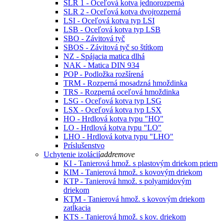
SLR 1 - Oceľová kotva jednorozperná
SLR 2 - Oceľová kotva dvojrozperná
LSI - Oceľová kotva typ LSI
LSB - Oceľová kotva typ LSB
SBO - Závitová tyč
SBOS - Závitová tyč so štítkom
NZ - Spájacia matica dlhá
NAK - Matica DIN 934
POP - Podložka rozšírená
TRM - Rozperná mosadzná hmoždinka
TRS - Rozperná oceľová hmoždinka
LSG - Oceľová kotva typ LSG
LSX - Oceľová kotva typ LSX
HO - Hrdlová kotva typu "HO"
LO - Hrdlová kotva typu "LO"
LHO - Hrdlová kotva typu "LHO"
Príslušenstvo
Uchytenie izolácií
add
remove
KI - Tanierová hmož. s plastovým driekom priem
KIM - Tanierová hmož. s kovovým driekom
KTP - Tanierová hmož. s polyamidovým
driekom
KTM - Tanierová hmož. s kovovým driekom
zatĺkacia
KTS - Tanierová hmož. s kov. driekom