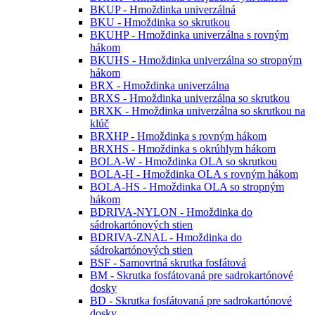
BKUP - Hmoždinka univerzálná
BKU - Hmoždinka so skrutkou
BKUHP - Hmoždinka univerzálna s rovným
hákom
BKUHS - Hmoždinka univerzálna so stropným
hákom
BRX - Hmoždinka univerzálna
BRXS - Hmoždinka univerzálna so skrutkou
BRXK - Hmoždinka univerzálna so skrutkou na
klúč
BRXHP - Hmoždinka s rovným hákom
BRXHS - Hmoždinka s okrúhlym hákom
BOLA-W - Hmoždinka OLA so skrutkou
BOLA-H - Hmoždinka OLA s rovným hákom
BOLA-HS - Hmoždinka OLA so stropným
hákom
BDRIVA-NYLON - Hmoždinka do
sádrokartónových stien
BDRIVA-ZNAL - Hmoždinka do
sádrokartónových stien
BSF - Samovrtná skrutka fosfátová
BM - Skrutka fosfátovaná pre sadrokartónové
dosky
BD - Skrutka fosfátovaná pre sadrokartónové
dosky