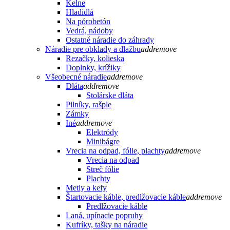
Kelne
Hladidlá
Na pórobetón
Vedrá, nádoby
Ostatné náradie do záhrady
Náradie pre obklady a dlažbu
add
remove
Rezačky, kolieska
Doplnky, krížiky
Všeobecné náradie
add
remove
Dláta
add
remove
Stolárske dláta
Pilníky, rašple
Zámky
Iné
add
remove
Elektródy
Minibágre
Vrecia na odpad, fólie, plachty
add
remove
Vrecia na odpad
Streč fólie
Plachty
Metly a kefy
Štartovacie káble, predlžovacie káble
add
remove
Predlžovacie káble
Laná, upínacie popruhy
Kufríky, tašky na náradie