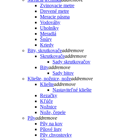
Zvinovacie metre
Drevené metre
Meracie pásma
Vodováhy
Uholníky
Meradlá
Šnúry
Kriedy
Bity, skrutkovače
add
remove
Skrutkovače
add
remove
Sady skrutkovačov
Bity
add
remove
Sady bitov
Kliešte, nožnice, nože
add
remove
Kliešte
add
remove
Nastaviteľné kliešte
Rezačky
Kľúče
Nožnice
Nože, čepele
Píly
add
remove
Píly na kov
Pílové listy
Píly chvostovky