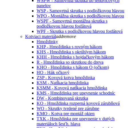
WSPW - Samovrtná skrutka do sendvičových
panelov
WSP - Samovrtná skrutka s podložkovou hlavou
WPO - Montážna skrutka s podložkovou hlavou
WSPF - Samovrtná montážna skrutka s
podložkovou hlavou fosfátová
WPF - Skrutka s podložkovou hlavou fosfátová
Kotviaci materiál
add
remove
Hmoždinky
KHP - Hmoždinka s rovným hákom
KHS - Hmoždinka s okrúhlym hákom
KHH - Hmoždinka s hojdačkovým hákom
R - Hmoždinka so skrutkou do dreva
KHO - Hmoždinka s hákom O (očkom)
HO - Hák očkový
ZSP - Kovová kotva hmoždinka
KSM - Natĺkacia hmoždinka
KSMM - Kovová natĺkacia hmoždinka
KMS - Hmoždinka pre upevnenie schodníc
DW - Kombinovaná skrutka
KO - Hmoždinka rozperná kovová zárubňová
WO - Skrutky tvrdené pre zárubne
KMO - Kotva pre montáž okien
TXK - Hmoždinka pre upevnenie v dutých
materiáloch šesťh. hlava