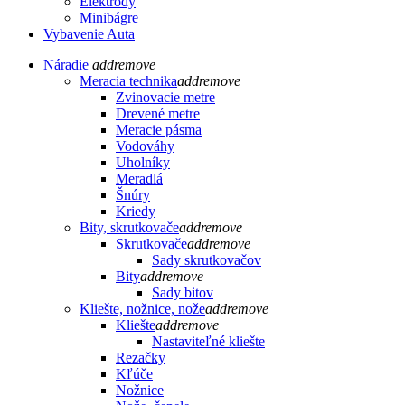
Elektródy
Minibágre
Vybavenie Auta
Náradie
add
remove
Meracia technika
add
remove
Zvinovacie metre
Drevené metre
Meracie pásma
Vodováhy
Uholníky
Meradlá
Šnúry
Kriedy
Bity, skrutkovače
add
remove
Skrutkovače
add
remove
Sady skrutkovačov
Bity
add
remove
Sady bitov
Kliešte, nožnice, nože
add
remove
Kliešte
add
remove
Nastaviteľné kliešte
Rezačky
Kľúče
Nožnice