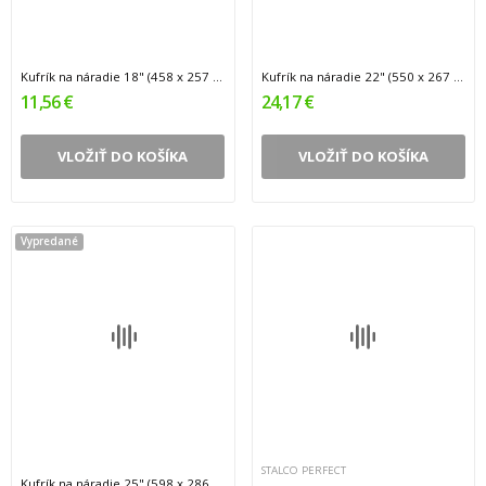
Kufrík na náradie 18" (458 x 257 x 277 mm) 1
Kufrík na náradie 22" (550 x 267 x 277 mm) 1
11,56 €
24,17 €
VLOŽIŤ DO KOŠÍKA
VLOŽIŤ DO KOŠÍKA
Vypredané
STALCO PERFECT
Kufrík na náradie 25" (598 x 286 x 327 mm) 1