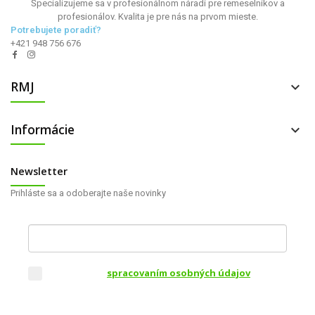
Špecializujeme sa v profesionálnom náradí pre remeselníkov a
profesionálov. Kvalita je pre nás na prvom mieste.
Potrebujete poradiť?
+421 948 756 676
RMJ

Informácie

Newsletter
Prihláste sa a odoberajte naše novinky
Váš e-mail
Súhlasím so
spracovaním osobných údajov
za
účelom zasielania obchodných oznámení a
marketingovej komunikácie
.