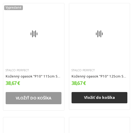
Vypredané
STALCO PERFECT
STALCO PERFECT
Koženný opasok "P10" 115cm STALCO PERFECT...
Koženný opasok "P10" 125cm STALCO PERFECT...
38,67 €
38,67 €
Vložiť do košíka
VLOŽIŤ DO KOŠÍKA