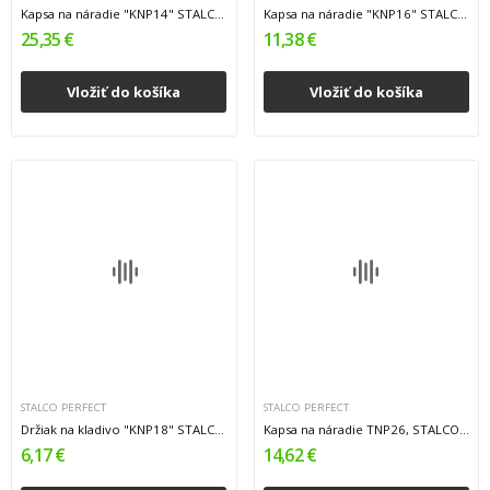
Kapsa na náradie "KNP14" STALCO PERFECT S-76292
Kapsa na náradie "KNP16" STALCO PERFECT S-76294
25,35 €
11,38 €
Vložiť do košíka
Vložiť do košíka
STALCO PERFECT
STALCO PERFECT
Držiak na kladivo "KNP18" STALCO PERFECT...
Kapsa na náradie TNP26, STALCO PERFECT
6,17 €
14,62 €