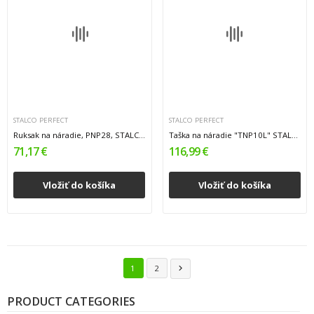
STALCO PERFECT
STALCO PERFECT
Ruksak na náradie, PNP28, STALCO PERFECT
Taška na náradie "TNP10L" STALCO PERFECT...
71,17 €
116,99 €
Vložiť do košíka
Vložiť do košíka
1
2

PRODUCT CATEGORIES