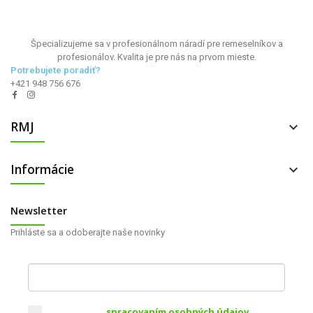
Špecializujeme sa v profesionálnom náradí pre remeselníkov a
profesionálov. Kvalita je pre nás na prvom mieste.
Potrebujete poradiť?
+421 948 756 676
RMJ

Informácie

Newsletter
Prihláste sa a odoberajte naše novinky
Váš e-mail
Súhlasím so
spracovaním osobných údajov
za