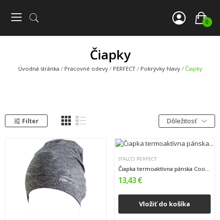
0
Čiapky
Úvodná stránka
Pracovné odevy
PERFECT
Pokrývky hlavy
Čiapky
Filter
Dôležitosť
STALCO PERFECT
Čiapka termoaktívna pánska Coopter - čierna,...
13,43 €
Vložiť do košíka