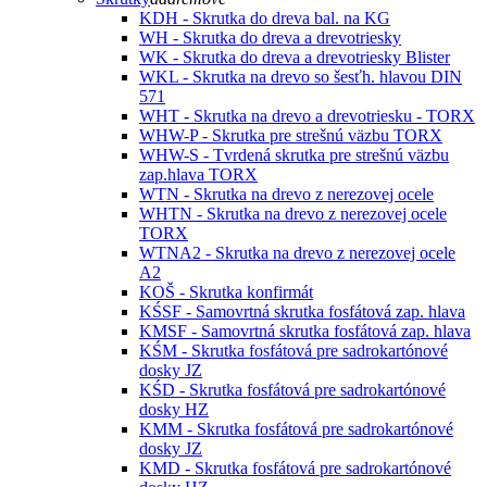
KDH - Skrutka do dreva bal. na KG
WH - Skrutka do dreva a drevotriesky
WK - Skrutka do dreva a drevotriesky Blister
WKL - Skrutka na drevo so šesťh. hlavou DIN
571
WHT - Skrutka na drevo a drevotriesku - TORX
WHW-P - Skrutka pre strešnú väzbu TORX
WHW-S - Tvrdená skrutka pre strešnú väzbu
zap.hlava TORX
WTN - Skrutka na drevo z nerezovej ocele
WHTN - Skrutka na drevo z nerezovej ocele
TORX
WTNA2 - Skrutka na drevo z nerezovej ocele
A2
KOŠ - Skrutka konfirmát
KŚSF - Samovrtná skrutka fosfátová zap. hlava
KMSF - Samovrtná skrutka fosfátová zap. hlava
KŚM - Skrutka fosfátová pre sadrokartónové
dosky JZ
KŚD - Skrutka fosfátová pre sadrokartónové
dosky HZ
KMM - Skrutka fosfátová pre sadrokartónové
dosky JZ
KMD - Skrutka fosfátová pre sadrokartónové