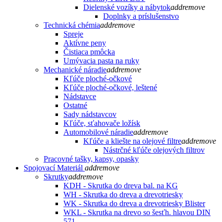
Dielenské vozíky a nábytok
add
remove
Doplnky a príslušenstvo
Technická chémia
add
remove
Spreje
Aktívne peny
Čistiaca pmôcka
Umývacia pasta na ruky
Mechanické náradie
add
remove
Kľúče ploché-očkové
Kľúče ploché-očkové, leštené
Nádstavce
Ostatné
Sady nádstavcov
Kľúče, sťahovače ložísk
Automobilové náradie
add
remove
Kľúče a kliešte na olejové filtre
add
remove
Nástrčné kľúče olejových filtrov
Pracovné tašky, kapsy, opasky
Spojovací Materiál
add
remove
Skrutky
add
remove
KDH - Skrutka do dreva bal. na KG
WH - Skrutka do dreva a drevotriesky
WK - Skrutka do dreva a drevotriesky Blister
WKL - Skrutka na drevo so šesťh. hlavou DIN
571