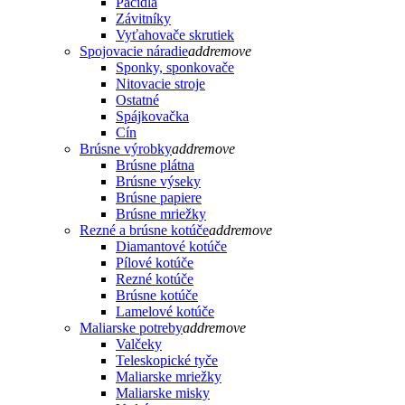
Páčidlá
Závitníky
Vyťahovače skrutiek
Spojovacie náradie
add
remove
Sponky, sponkovače
Nitovacie stroje
Ostatné
Spájkovačka
Cín
Brúsne výrobky
add
remove
Brúsne plátna
Brúsne výseky
Brúsne papiere
Brúsne mriežky
Rezné a brúsne kotúče
add
remove
Diamantové kotúče
Pílové kotúče
Rezné kotúče
Brúsne kotúče
Lamelové kotúče
Maliarske potreby
add
remove
Valčeky
Teleskopické tyče
Maliarske mriežky
Maliarske misky