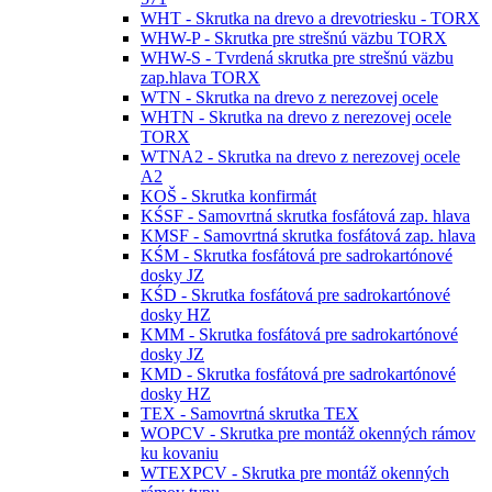
WHT - Skrutka na drevo a drevotriesku - TORX
WHW-P - Skrutka pre strešnú väzbu TORX
WHW-S - Tvrdená skrutka pre strešnú väzbu
zap.hlava TORX
WTN - Skrutka na drevo z nerezovej ocele
WHTN - Skrutka na drevo z nerezovej ocele
TORX
WTNA2 - Skrutka na drevo z nerezovej ocele
A2
KOŠ - Skrutka konfirmát
KŚSF - Samovrtná skrutka fosfátová zap. hlava
KMSF - Samovrtná skrutka fosfátová zap. hlava
KŚM - Skrutka fosfátová pre sadrokartónové
dosky JZ
KŚD - Skrutka fosfátová pre sadrokartónové
dosky HZ
KMM - Skrutka fosfátová pre sadrokartónové
dosky JZ
KMD - Skrutka fosfátová pre sadrokartónové
dosky HZ
TEX - Samovrtná skrutka TEX
WOPCV - Skrutka pre montáž okenných rámov
ku kovaniu
WTEXPCV - Skrutka pre montáž okenných