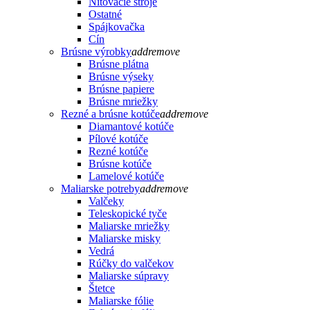
Nitovacie stroje
Ostatné
Spájkovačka
Cín
Brúsne výrobky
add
remove
Brúsne plátna
Brúsne výseky
Brúsne papiere
Brúsne mriežky
Rezné a brúsne kotúče
add
remove
Diamantové kotúče
Pílové kotúče
Rezné kotúče
Brúsne kotúče
Lamelové kotúče
Maliarske potreby
add
remove
Valčeky
Teleskopické tyče
Maliarske mriežky
Maliarske misky
Vedrá
Rúčky do valčekov
Maliarske súpravy
Štetce
Maliarske fólie