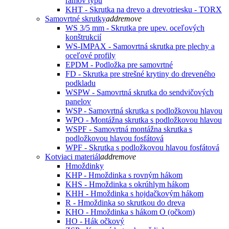
rámov typu
KHT - Skrutka na drevo a drevotriesku - TORX
Samovrtné skrutky
add
remove
WS 3/5 mm - Skrutka pre upev. oceľových
konštrukcií
WS-IMPAX - Samovrtná skrutka pre plechy a
oceľové profily
EPDM - Podložka pre samovrtné
FD - Skrutka pre strešné krytiny do dreveného
podkladu
WSPW - Samovrtná skrutka do sendvičových
panelov
WSP - Samovrtná skrutka s podložkovou hlavou
WPO - Montážna skrutka s podložkovou hlavou
WSPF - Samovrtná montážna skrutka s
podložkovou hlavou fosfátová
WPF - Skrutka s podložkovou hlavou fosfátová
Kotviaci materiál
add
remove
Hmoždinky
KHP - Hmoždinka s rovným hákom
KHS - Hmoždinka s okrúhlym hákom
KHH - Hmoždinka s hojdačkovým hákom
R - Hmoždinka so skrutkou do dreva
KHO - Hmoždinka s hákom O (očkom)
HO - Hák očkový