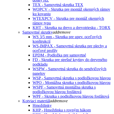
dosky HZ
TEX - Samovrtná skrutka TEX
WOPCV - Skrutka pre montáž okenných rámov
ku kovaniu
WTEXPCV - Skrutka pre montáž okenných
rámov typu
KHT - Skrutka na drevo a drevotriesku - TORX
Samovrtné skrutky
add
remove
WS 3/5 mm - Skrutka pre upev. oceľových
konštrukcií
WS-IMPAX - Samovrtná skrutka pre plechy a
oceľové profily
EPDM - Podložka pre samovrtné
FD - Skrutka pre strešné krytiny do dreveného
podkladu
WSPW - Samovrtná skrutka do sendvičových
panelov
WSP - Samovrtná skrutka s podložkovou hlavou
WPO - Montážna skrutka s podložkovou hlavou
WSPF - Samovrtná montážna skrutka s
podložkovou hlavou fosfátová
WPF - Skrutka s podložkovou hlavou fosfátová
Kotviaci materiál
add
remove
Hmoždinky
KHP - Hmoždinka s rovným hákom