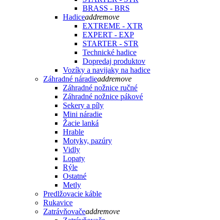
BRASS - BRS
Hadice
add
remove
EXTREME - XTR
EXPERT - EXP
STARTER - STR
Technické hadice
Dopredaj produktov
Vozíky a navijaky na hadice
Záhradné náradie
add
remove
Záhradné nožnice ručné
Záhradné nožnice pákové
Sekery a píly
Mini náradie
Žacie lanká
Hrable
Motyky, pazúry
Vidly
Lopaty
Rýle
Ostatné
Metly
Predlžovacie káble
Rukavice
Zatrávňovače
add
remove