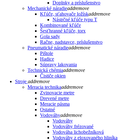
Doplnky a príslušenstvo
Mechanické náradie
add
remove
Kľúče, sťahovače ložísk
add
remove
Nástrčné kľúče typu T
Kombinované kľúče
Šesťhranné kľúče, torx
Gola sady
Račne, nadstavce, príslušenstvo
Pneumatické náradie
add
remove
Pištole
Hadice
Súpravy lakovania
Technická chémia
add
remove
Čističe okien
Stroje
add
remove
Meracia technika
add
remove
Zvinovacie metre
Drevené metre
Meracie pásma
Ostatné
Vodováhy
add
remove
Vodováhy
Vodováhy frézované
Vodováha lichobežníková
Vodováhy z eloxovaného hliníka