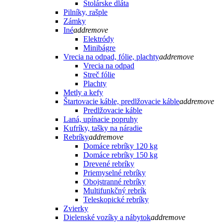
Stolárske dláta
Pilníky, rašple
Zámky
Iné
add
remove
Elektródy
Minibágre
Vrecia na odpad, fólie, plachty
add
remove
Vrecia na odpad
Streč fólie
Plachty
Metly a kefy
Štartovacie káble, predlžovacie káble
add
remove
Predlžovacie káble
Laná, upínacie popruhy
Kufríky, tašky na náradie
Rebríky
add
remove
Domáce rebríky 120 kg
Domáce rebríky 150 kg
Drevené rebríky
Priemyselné rebríky
Obojstranné rebríky
Multifunkčný rebrík
Teleskopické rebríky
Zvierky
Dielenské vozíky a nábytok
add
remove