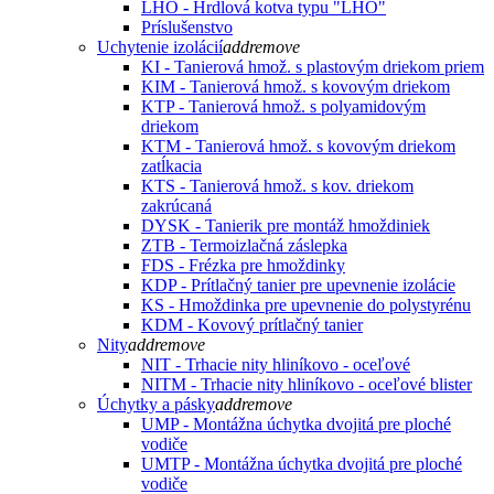
LHO - Hrdlová kotva typu "LHO"
Príslušenstvo
Uchytenie izolácií
add
remove
KI - Tanierová hmož. s plastovým driekom priem
KIM - Tanierová hmož. s kovovým driekom
KTP - Tanierová hmož. s polyamidovým
driekom
KTM - Tanierová hmož. s kovovým driekom
zatĺkacia
KTS - Tanierová hmož. s kov. driekom
zakrúcaná
DYSK - Tanierik pre montáž hmoždiniek
ZTB - Termoizlačná záslepka
FDS - Frézka pre hmoždinky
KDP - Prítlačný tanier pre upevnenie izolácie
KS - Hmoždinka pre upevnenie do polystyrénu
KDM - Kovový prítlačný tanier
Nity
add
remove
NIT - Trhacie nity hliníkovo - oceľové
NITM - Trhacie nity hliníkovo - oceľové blister
Úchytky a pásky
add
remove
UMP - Montážna úchytka dvojitá pre ploché
vodiče
UMTP - Montážna úchytka dvojitá pre ploché
vodiče