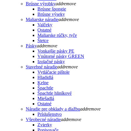
Brúsne výrobky
add
remove
Brúsne špongie
Brúsne výseky
Maliarske náradie
add
remove
Valčeky
Ostatné
Maliarske rúčky, tyče
Štetce
Pásky
add
remove
Vonkajšie pásky PE
Vnútorné pásky GREEN
Izolačné pásky
Stavebné náradie
add
remove
Vytláčacie pištole
Hladidlá
Kelne
Špachtle
Špachtle hliníkové
Miešadlá
Ostatné
Náradie pre obklady a dlažbu
add
remove
Príslušenstvo
Všeobecné náradie
add
remove
Zvierky
Popisovače