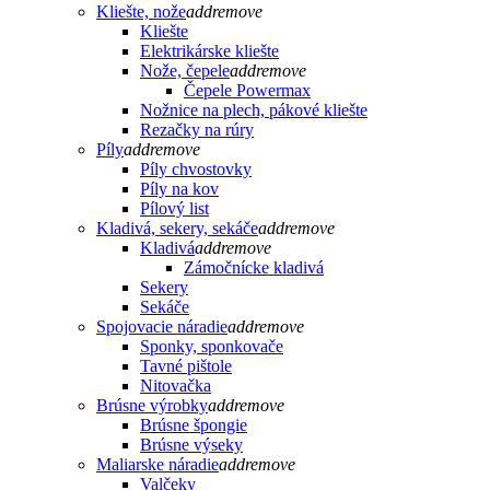
Kliešte, nože
add
remove
Kliešte
Elektrikárske kliešte
Nože, čepele
add
remove
Čepele Powermax
Nožnice na plech, pákové kliešte
Rezačky na rúry
Píly
add
remove
Píly chvostovky
Píly na kov
Pílový list
Kladivá, sekery, sekáče
add
remove
Kladivá
add
remove
Zámočnícke kladivá
Sekery
Sekáče
Spojovacie náradie
add
remove
Sponky, sponkovače
Tavné pištole
Nitovačka
Brúsne výrobky
add
remove
Brúsne špongie
Brúsne výseky
Maliarske náradie
add
remove
Valčeky