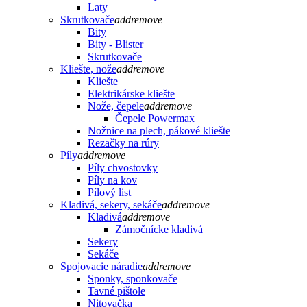
Laty
Skrutkovače
add
remove
Bity
Bity - Blister
Skrutkovače
Kliešte, nože
add
remove
Kliešte
Elektrikárske kliešte
Nože, čepele
add
remove
Čepele Powermax
Nožnice na plech, pákové kliešte
Rezačky na rúry
Píly
add
remove
Píly chvostovky
Píly na kov
Pílový list
Kladivá, sekery, sekáče
add
remove
Kladivá
add
remove
Zámočnícke kladivá
Sekery
Sekáče
Spojovacie náradie
add
remove
Sponky, sponkovače
Tavné pištole
Nitovačka