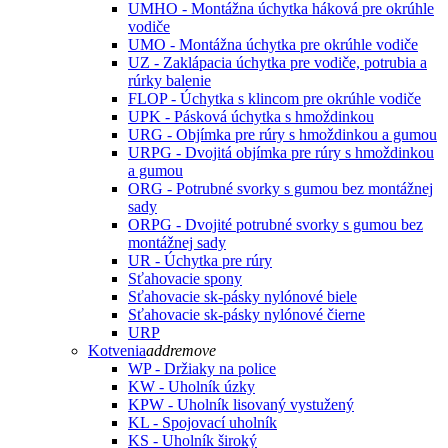
UMHO - Montážna úchytka háková pre okrúhle
vodiče
UMO - Montážna úchytka pre okrúhle vodiče
UZ - Zaklápacia úchytka pre vodiče, potrubia a
rúrky balenie
FLOP - Úchytka s klincom pre okrúhle vodiče
UPK - Pásková úchytka s hmoždinkou
URG - Objímka pre rúry s hmoždinkou a gumou
URPG - Dvojitá objímka pre rúry s hmoždinkou
a gumou
ORG - Potrubné svorky s gumou bez montážnej
sady
ORPG - Dvojité potrubné svorky s gumou bez
montážnej sady
UR - Úchytka pre rúry
Sťahovacie spony
Sťahovacie sk-pásky nylónové biele
Sťahovacie sk-pásky nylónové čierne
URP
Kotvenia
add
remove
WP - Držiaky na police
KW - Uholník úzky
KPW - Uholník lisovaný vystužený
KL - Spojovací uholník
KS - Uholník široký