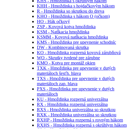
KHS - Hmoždinka s okrúhlym hákom
KHH - Hmoždinka s hojdačkovým hákom
R - Hmoždinka so skrutkou do dreva
KHO - Hmoždinka s hákom O (očkom)
HO - Hák očkový
ZSP - Kovová kotva hmoždinka
KSM - Natĺkacia hmoždinka
KSMM - Kovová natĺkacia hmoždinka
KMS - Hmoždinka pre upevnenie schodníc
DW - Kombinovaná skrutka
KO - Hmoždinka rozperná kovová zárubňová
WO - Skrutky tvrdené pre zárubne
KMO - Kotva pre montáž okien
TXK - Hmoždinka pre upevnenie v dutých
materiáloch šesťh. hlava
TXS - Hmoždinka pre upevnenie v dutých
materiáloch zap. hlava
PXS - Hmoždinka pre upevnenie v dutých
materiáloch
KU - Hmoždinka rozperná univerzálna
RX - Hmoždinka rozperná univerzálna
RXS - Hmoždinka univerzálna so skrutkou
RXK - Hmoždinka univerzálna so skrutkou
RXHP - Hmoždinka rozperná s rovným hákom
RXHS - Hmoždinka rozperná s okrúhlym hákom