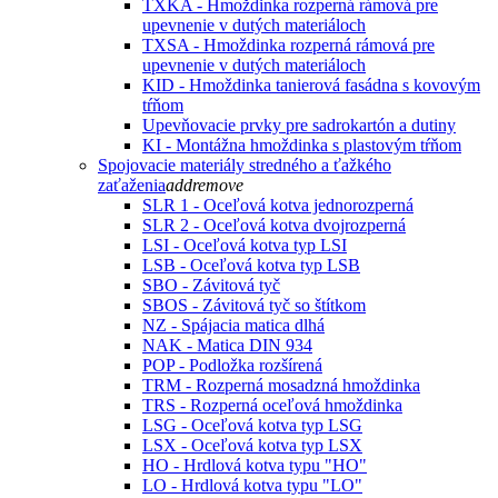
TXKA - Hmoždinka rozperná rámová pre
upevnenie v dutých materiáloch
TXSA - Hmoždinka rozperná rámová pre
upevnenie v dutých materiáloch
KID - Hmoždinka tanierová fasádna s kovovým
tŕňom
Upevňovacie prvky pre sadrokartón a dutiny
KI - Montážna hmoždinka s plastovým tŕňom
Spojovacie materiály stredného a ťažkého
zaťaženia
add
remove
SLR 1 - Oceľová kotva jednorozperná
SLR 2 - Oceľová kotva dvojrozperná
LSI - Oceľová kotva typ LSI
LSB - Oceľová kotva typ LSB
SBO - Závitová tyč
SBOS - Závitová tyč so štítkom
NZ - Spájacia matica dlhá
NAK - Matica DIN 934
POP - Podložka rozšírená
TRM - Rozperná mosadzná hmoždinka
TRS - Rozperná oceľová hmoždinka
LSG - Oceľová kotva typ LSG
LSX - Oceľová kotva typ LSX
HO - Hrdlová kotva typu "HO"
LO - Hrdlová kotva typu "LO"