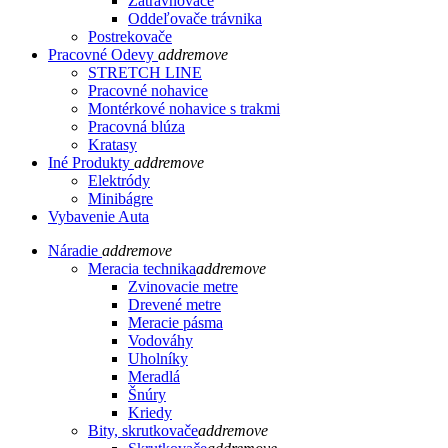
Zatrávňovače
Oddeľovače trávnika
Postrekovače
Pracovné Odevy
add
remove
STRETCH LINE
Pracovné nohavice
Montérkové nohavice s trakmi
Pracovná blúza
Kratasy
Iné Produkty
add
remove
Elektródy
Minibágre
Vybavenie Auta
Náradie
add
remove
Meracia technika
add
remove
Zvinovacie metre
Drevené metre
Meracie pásma
Vodováhy
Uholníky
Meradlá
Šnúry
Kriedy
Bity, skrutkovače
add
remove