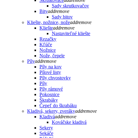
Skrutkovače
add
remove
Sady skrutkovačov
Bity
add
remove
Sady bitov
Kliešte, nožnice, nože
add
remove
Kliešte
add
remove
Nastaviteľné kliešte
Rezačky
Kľúče
Nožnice
Nože, čepele
Píly
add
remove
Píly na kov
Pílové listy
Píly chvostovky
Píly
Píly rámové
Pokosnice
Škrabáky
Čepeľ do škrabáku
Kladivá, sekery, zveráky
add
remove
Kladivá
add
remove
Kováčske kladivá
Sekery
Sekáče