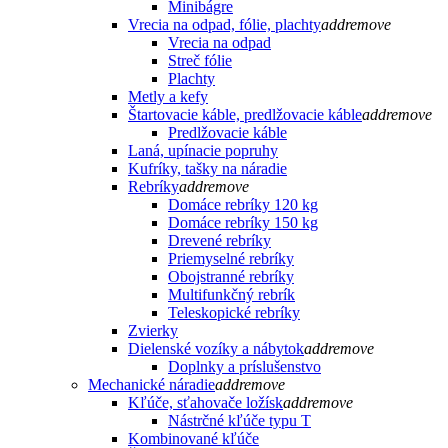
Minibágre
Vrecia na odpad, fólie, plachty
add
remove
Vrecia na odpad
Streč fólie
Plachty
Metly a kefy
Štartovacie káble, predlžovacie káble
add
remove
Predlžovacie káble
Laná, upínacie popruhy
Kufríky, tašky na náradie
Rebríky
add
remove
Domáce rebríky 120 kg
Domáce rebríky 150 kg
Drevené rebríky
Priemyselné rebríky
Obojstranné rebríky
Multifunkčný rebrík
Teleskopické rebríky
Zvierky
Dielenské vozíky a nábytok
add
remove
Doplnky a príslušenstvo
Mechanické náradie
add
remove
Kľúče, sťahovače ložísk
add
remove
Nástrčné kľúče typu T
Kombinované kľúče