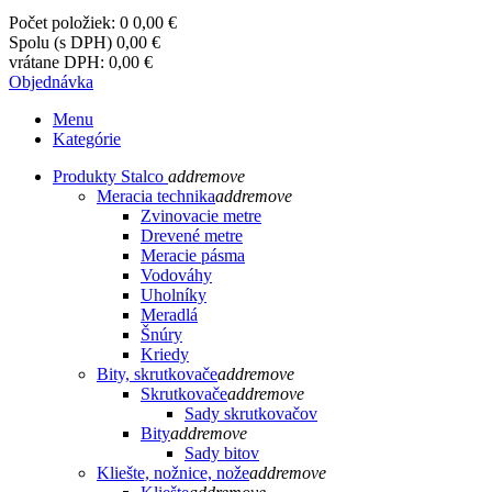
Počet položiek: 0
0,00 €
Spolu (s DPH)
0,00 €
vrátane DPH:
0,00 €
Objednávka
Menu
Kategórie
Produkty Stalco
add
remove
Meracia technika
add
remove
Zvinovacie metre
Drevené metre
Meracie pásma
Vodováhy
Uholníky
Meradlá
Šnúry
Kriedy
Bity, skrutkovače
add
remove
Skrutkovače
add
remove
Sady skrutkovačov
Bity
add
remove
Sady bitov
Kliešte, nožnice, nože
add
remove