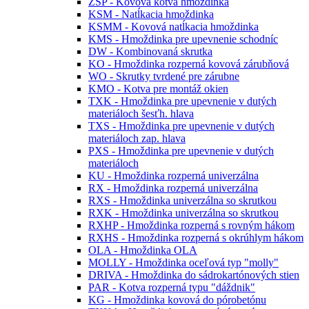
ZSP - Kovová kotva hmoždinka
KSM - Natĺkacia hmoždinka
KSMM - Kovová natĺkacia hmoždinka
KMS - Hmoždinka pre upevnenie schodníc
DW - Kombinovaná skrutka
KO - Hmoždinka rozperná kovová zárubňová
WO - Skrutky tvrdené pre zárubne
KMO - Kotva pre montáž okien
TXK - Hmoždinka pre upevnenie v dutých
materiáloch šesťh. hlava
TXS - Hmoždinka pre upevnenie v dutých
materiáloch zap. hlava
PXS - Hmoždinka pre upevnenie v dutých
materiáloch
KU - Hmoždinka rozperná univerzálna
RX - Hmoždinka rozperná univerzálna
RXS - Hmoždinka univerzálna so skrutkou
RXK - Hmoždinka univerzálna so skrutkou
RXHP - Hmoždinka rozperná s rovným hákom
RXHS - Hmoždinka rozperná s okrúhlym hákom
OLA - Hmoždinka OLA
MOLLY - Hmoždinka oceľová typ "molly"
DRIVA - Hmoždinka do sádrokartónových stien
PAR - Kotva rozperná typu "dáždnik"
KG - Hmoždinka kovová do pórobetónu