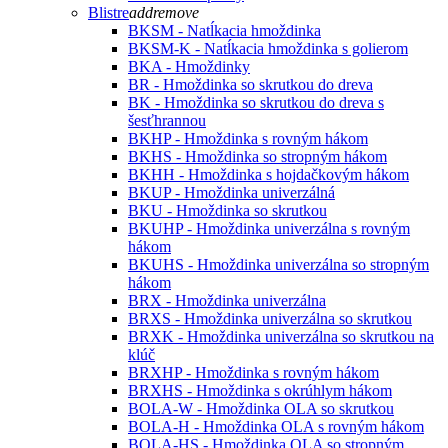
Blistre
add
remove
BKSM - Natĺkacia hmoždinka
BKSM-K - Natĺkacia hmoždinka s golierom
BKA - Hmoždinky
BR - Hmoždinka so skrutkou do dreva
BK - Hmoždinka so skrutkou do dreva s
šesťhrannou
BKHP - Hmoždinka s rovným hákom
BKHS - Hmoždinka so stropným hákom
BKHH - Hmoždinka s hojdačkovým hákom
BKUP - Hmoždinka univerzálná
BKU - Hmoždinka so skrutkou
BKUHP - Hmoždinka univerzálna s rovným
hákom
BKUHS - Hmoždinka univerzálna so stropným
hákom
BRX - Hmoždinka univerzálna
BRXS - Hmoždinka univerzálna so skrutkou
BRXK - Hmoždinka univerzálna so skrutkou na
klúč
BRXHP - Hmoždinka s rovným hákom
BRXHS - Hmoždinka s okrúhlym hákom
BOLA-W - Hmoždinka OLA so skrutkou
BOLA-H - Hmoždinka OLA s rovným hákom
BOLA-HS - Hmoždinka OLA so stropným