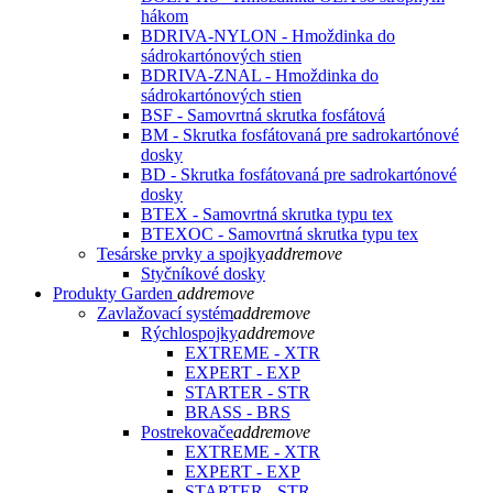
hákom
BDRIVA-NYLON - Hmoždinka do
sádrokartónových stien
BDRIVA-ZNAL - Hmoždinka do
sádrokartónových stien
BSF - Samovrtná skrutka fosfátová
BM - Skrutka fosfátovaná pre sadrokartónové
dosky
BD - Skrutka fosfátovaná pre sadrokartónové
dosky
BTEX - Samovrtná skrutka typu tex
BTEXOC - Samovrtná skrutka typu tex
Tesárske prvky a spojky
add
remove
Styčníkové dosky
Produkty Garden
add
remove
Zavlažovací systém
add
remove
Rýchlospojky
add
remove
EXTREME - XTR
EXPERT - EXP
STARTER - STR
BRASS - BRS
Postrekovače
add
remove
EXTREME - XTR
EXPERT - EXP
STARTER - STR