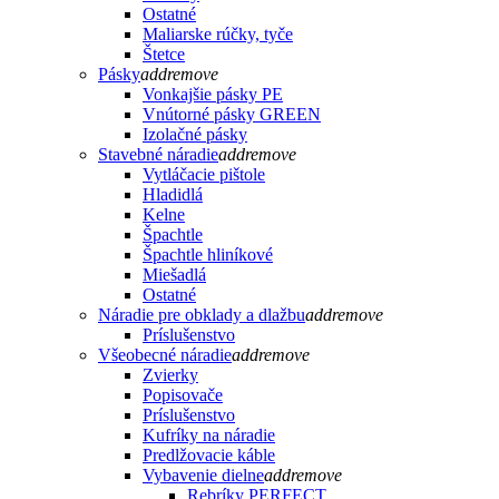
Ostatné
Maliarske rúčky, tyče
Štetce
Pásky
add
remove
Vonkajšie pásky PE
Vnútorné pásky GREEN
Izolačné pásky
Stavebné náradie
add
remove
Vytláčacie pištole
Hladidlá
Kelne
Špachtle
Špachtle hliníkové
Miešadlá
Ostatné
Náradie pre obklady a dlažbu
add
remove
Príslušenstvo
Všeobecné náradie
add
remove
Zvierky
Popisovače
Príslušenstvo
Kufríky na náradie
Predlžovacie káble
Vybavenie dielne
add
remove
Rebríky PERFECT