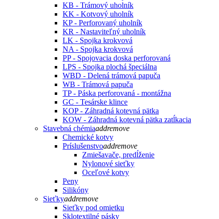
KB - Trámový uholník
KK - Kotvový uholník
KP - Perforovaný uholník
KR - Nastaviteľný uholník
LK - Spojka krokvová
NA - Spojka krokvová
PP - Spojovacia doska perforovaná
LPS - Spojka plochá špeciálna
WBD - Delená trámová papuča
WB - Trámová papuča
TP - Páska perforovaná - montážna
GC - Tesárske klince
KOP - Záhradná kotevná pätka
KOW - Záhradná kotevná pätka zatĺkacia
Stavebná chémia
add
remove
Chemické kotvy
Príslušenstvo
add
remove
Zmiešavače, predĺženie
Nylonové sieťky
Oceľové kotvy
Peny
Silikóny
Sieťky
add
remove
Sieťky pod omietku
Sklotextilné pásky