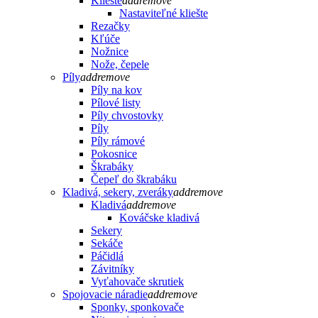
Kliešte
add
remove
Nastaviteľné kliešte
Rezačky
Kľúče
Nožnice
Nože, čepele
Píly
add
remove
Píly na kov
Pílové listy
Píly chvostovky
Píly
Píly rámové
Pokosnice
Škrabáky
Čepeľ do škrabáku
Kladivá, sekery, zveráky
add
remove
Kladivá
add
remove
Kováčske kladivá
Sekery
Sekáče
Páčidlá
Závitníky
Vyťahovače skrutiek
Spojovacie náradie
add
remove
Sponky, sponkovače