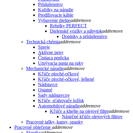
Príslušenstvo
Kufríky na náradie
Predlžovacie káble
Vybavenie dielne
add
remove
Rebríky PERFECT
Dielenské vozíky a nábytok
add
remove
Doplnky a príslušenstvo
Technická chémia
add
remove
Spreje
Aktívne peny
Čistiaca pmôcka
Umývacia pasta na ruky
Mechanické náradie
add
remove
Kľúče ploché-očkové
Kľúče ploché-očkové, leštené
Nádstavce
Ostatné
Sady nádstavcov
Kľúče, sťahovače ložísk
Automobilové náradie
add
remove
Kľúče a kliešte na olejové filtre
add
remove
Nástrčné kľúče olejových filtrov
Pracovné tašky, kapsy, opasky
Pracovné oblečenie
add
remove
Skrutky
add
remove