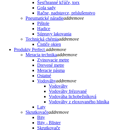
Šesťhranné kľúče, torx
Gola sady
Račne, nadstavce, príslušenstvo
Pneumatické náradie
add
remove
Pištole
Hadice
Súpravy lakovania
Technická chémia
add
remove
Čističe okien
Produkty Perfect
add
remove
Meracia technika
add
remove
Zvinovacie metre
Drevené metre
Meracie pásma
Ostatné
Vodováhy
add
remove
Vodováhy
Vodováhy frézované
Vodováha lichobežníková
Vodováhy z eloxovaného hliníka
Laty
Skrutkovače
add
remove
Bity
Bity - Blister
Skrutkovače