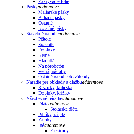
Zakrývacie fólie
Pásky
add
remove
Maliarske pásky
Baliace pásky
Ostatné
Izolačné pásky
Stavebné náradie
add
remove
Pištole
Špachtle
Doplnky
Kelne
Hladidlá
Na pórobetón
Vedrá, nádoby
Ostatné náradie do záhrady
Náradie pre obklady a dlažbu
add
remove
Rezačky, kolieska
Doplnky, krížiky
Všeobecné náradie
add
remove
Dláta
add
remove
Stolárske dláta
Pilníky, rašple
Zámky
Iné
add
remove
Elektródy