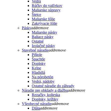
Vedrá
Rúčky do valčekov
Maliarske súpravy
Štetce
Maliarske fólie
Zakrývacie fólie
Pásky
add
remove
Maliarske pásky
Baliace pásky
Ostatné
Izolačné pásky
Stavebné náradie
add
remove
Pištole
Špachtle
Doplnky
Kelne
Hladidlá
Na pórobetón
Vedrá, nádoby
Ostatné náradie do záhrady
Náradie pre obklady a dlažbu
add
remove
Rezačky, kolieska
Doplnky, krížiky
Všeobecné náradie
add
remove
Dláta
add
remove