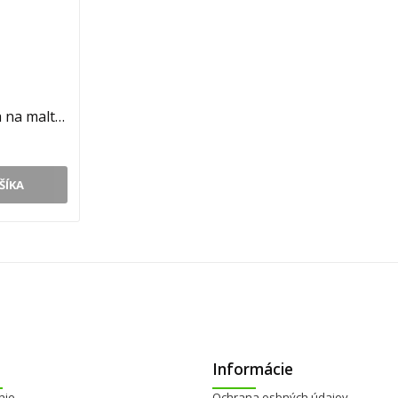
Stavbárska nádoba na maltu hranatá 80 L , veľká...
ŠÍKA
Informácie
nie
Ochrana osbných údajov