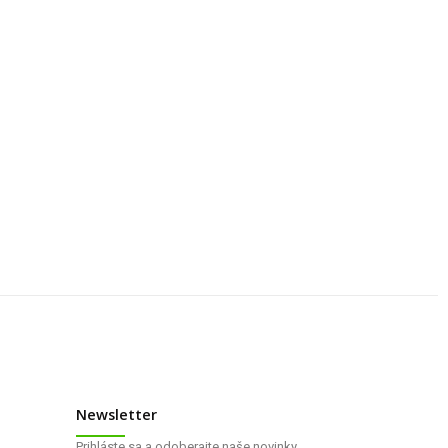
Newsletter
Prihláste sa a odoberajte naše novinky