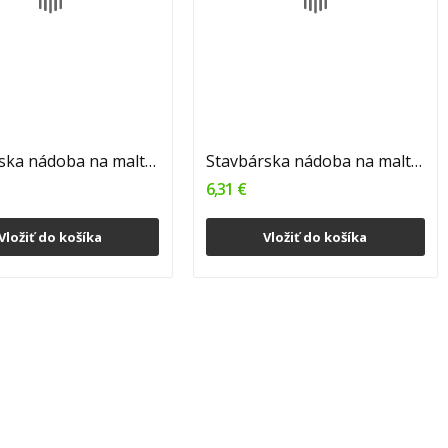
Stavbárska nádoba na maltu hranatá 40 L , malá...
Stavbárska nádoba na maltu hranatá 60 L ,...
6,31 €
Vložiť do košíka
Vložiť do košíka