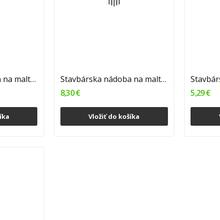
Stavbárska nádoba na maltu okrúhla 65 L ,...
Stavbárska nádoba na maltu okrúhla 90 L , veľká...
8,30 €
5,29 €
íka
Vložiť do košíka