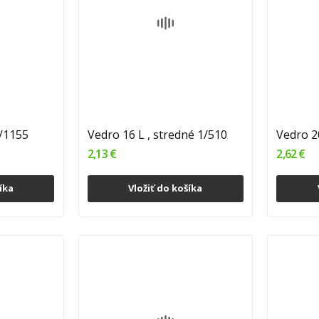
1/1155
Vedro 16 L , stredné 1/510
Vedro 20
2,13 €
2,62 €
íka
Vložiť do košíka