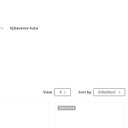
y
Vybavenie Auta
View:
9
Sort by:
Dôležitosť
Vypredané