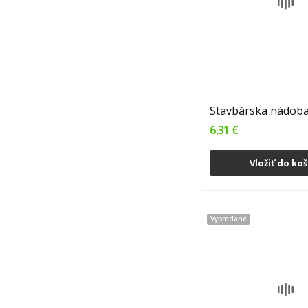
6,31 €
Vložiť do koš
Vypredané