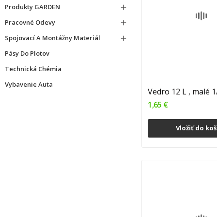
Produkty GARDEN

Pracovné Odevy

Spojovací A Montážny Materiál

Pásy Do Plotov
Technická Chémia
Vybavenie Auta
Vedro 12 L , malé 
1,65 €
Vložiť do koš