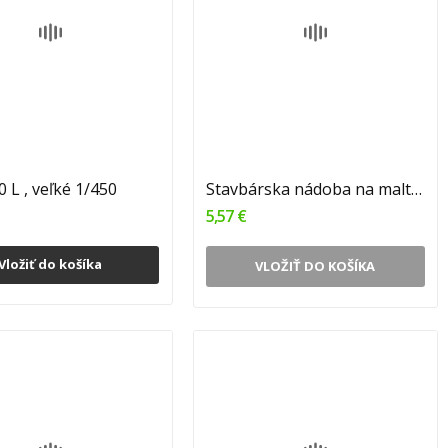
 L , veľké 1/450
Stavbárska nádoba na maltu okrúhla 40 L , malá...
5,57 €
Vložiť do košíka
VLOŽIŤ DO KOŠÍKA