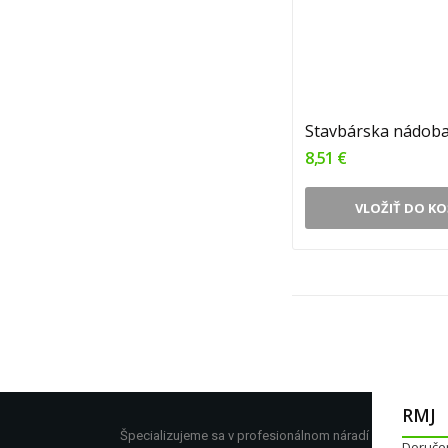
8,51 €
VLOŽIŤ DO KO
RMJ
Špecializujeme sa v profesionálnom náradí
Doruče