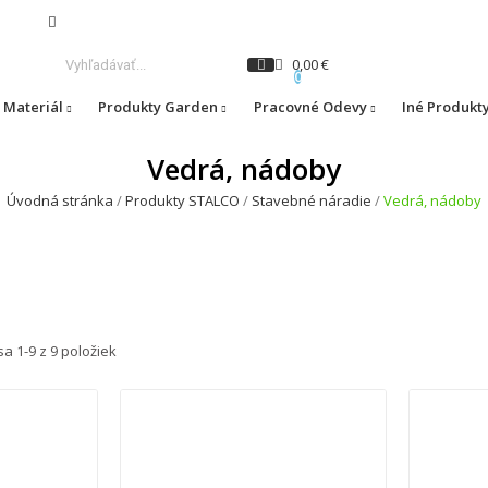
0,00 €
0
 Materiál
Produkty Garden
Pracovné Odevy
Iné Produkt
Vedrá, nádoby
Úvodná stránka
Produkty STALCO
Stavebné náradie
Vedrá, nádoby
a 1-9 z 9 položiek