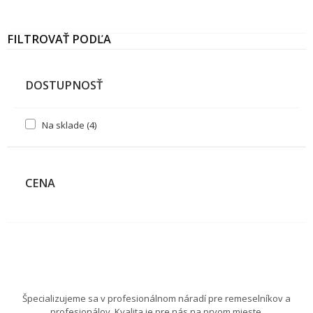
FILTROVAŤ PODĽA
DOSTUPNOSŤ
Na sklade
(4)
CENA
Špecializujeme sa v profesionálnom náradí pre remeselníkov a
profesionálov. Kvalita je pre nás na prvom mieste.