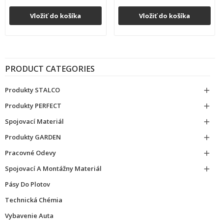
Vložiť do košíka
Vložiť do košíka
PRODUCT CATEGORIES
Produkty STALCO

Produkty PERFECT

Spojovací Materiál

Produkty GARDEN

Pracovné Odevy

Spojovací A Montážny Materiál

Pásy Do Plotov
Technická Chémia
Vybavenie Auta