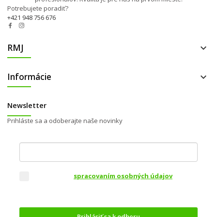
Potrebujete poradiť?
+421 948 756 676
RMJ

Informácie

Newsletter
Prihláste sa a odoberajte naše novinky
Váš e-mail
Súhlasím so
spracovaním osobných údajov
za
účelom zasielania obchodných oznámení a
marketingovej komunikácie
.
Prihlásiť sa k odberu