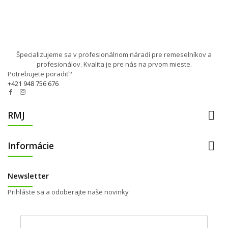
Špecializujeme sa v profesionálnom náradí pre remeselníkov a
profesionálov. Kvalita je pre nás na prvom mieste.
Potrebujete poradiť?
+421 948 756 676

RMJ

Informácie
Newsletter
Prihláste sa a odoberajte naše novinky
Váš e-mail