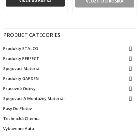
Vložiť do košíka
VLOŽIŤ DO KOŠÍKA
PRODUCT CATEGORIES
Produkty STALCO

Produkty PERFECT

Spojovací Materiál

Produkty GARDEN

Pracovné Odevy

Spojovací A Montážny Materiál

Pásy Do Plotov
Technická Chémia
Vybavenie Auta