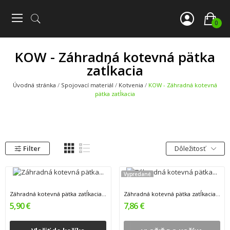
0
ve
ve
KOW - Záhradná kotevná pätka
zatĺkacia
ve
Úvodná stránka
Spojovací materiál
Kotvenia
KOW - Záhradná kotevná
ve
pätka zatĺkacia
ve
ve
Filter
Dôležitosť
Vypredané
Záhradná kotevná pätka zatĺkacia 71x150x600mm 1
Záhradná kotevná pätka zatĺkacia 91x150x600mm 1
5,90 €
7,86 €