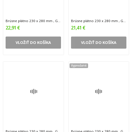
Brúsne plátno 230 x 280 mm , G40 , 50 ks 0.5
Brúsne plátno 230 x 280 mm , G60 , 50 ks 0.5
22,91 €
21,41 €
VLOŽIŤ DO KOŠÍKA
VLOŽIŤ DO KOŠÍKA
Vypredané
Brúsne plátno 230 x 280 mm , G80 , 50 ks 0.5
Brúsne plátno 230 x 280 mm , G100 , 50 ks 0.5