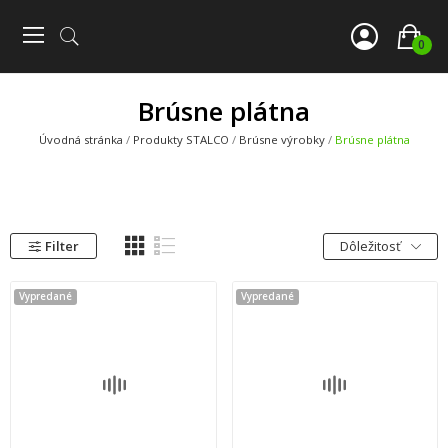
0
Brúsne plátna
Úvodná stránka
Produkty STALCO
Brúsne výrobky
Brúsne plátna
Filter
Dôležitosť
Vypredané
Vypredané