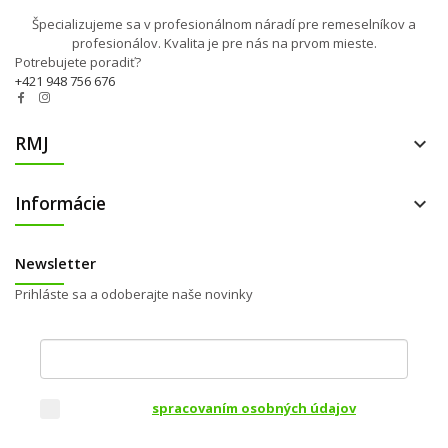
Špecializujeme sa v profesionálnom náradí pre remeselníkov a
profesionálov. Kvalita je pre nás na prvom mieste.
Potrebujete poradiť?
+421 948 756 676
RMJ

Informácie

Newsletter
Prihláste sa a odoberajte naše novinky
Váš e-mail
Súhlasím so
spracovaním osobných údajov
za
účelom zasielania obchodných oznámení a
marketingovej komunikácie
.